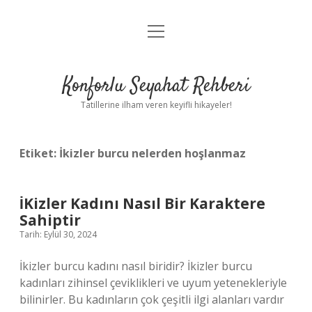
menüyü
Anasayfa
aç
Gizlilik Politikası
Konforlu Seyahat Rehberi
Yasal Uyarı
Tatillerine ilham veren keyifli hikayeler!
Hakkımızda
Etiket:
İkizler burcu nelerden hoşlanmaz
İKizler Kadını Nasıl Bir Karaktere
Sahiptir
Tarih: Eylül 30, 2024
İkizler burcu kadını nasıl biridir? İkizler burcu
kadınları zihinsel çeviklikleri ve uyum yetenekleriyle
bilinirler. Bu kadınların çok çeşitli ilgi alanları vardır