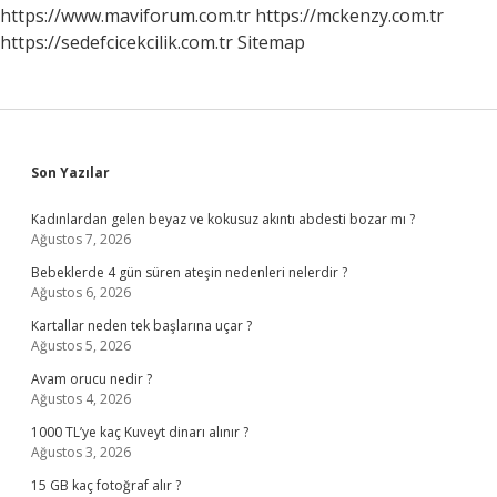
https://www.maviforum.com.tr
https://mckenzy.com.tr
https://sedefcicekcilik.com.tr
Sitemap
Sidebar
Son Yazılar
Kadınlardan gelen beyaz ve kokusuz akıntı abdesti bozar mı ?
Ağustos 7, 2026
Bebeklerde 4 gün süren ateşin nedenleri nelerdir ?
Ağustos 6, 2026
Kartallar neden tek başlarına uçar ?
Ağustos 5, 2026
Avam orucu nedir ?
Ağustos 4, 2026
1000 TL’ye kaç Kuveyt dinarı alınır ?
Ağustos 3, 2026
15 GB kaç fotoğraf alır ?