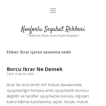
menüyü
Anasayfa
aç
Gizlilik Politikası
Konforlu Seyahat Rehberi
Yasal Uyarı
Tatillerine ilham veren keyifli hikayeler!
Hakkımızda
Etiket:
İkrar içeren savunma nedir
Borcu Ikrar Ne Demek
Tarih: Ocak 26, 2025
İkrar ile ceza verilir mi? Hukuk davalarında,
uyuşmazlığın konusu artık uyuşmazlık konusu
değildir ve taraflar uyuşmazlık konusu olguları
kabul ederse kanıtlanmış sayılır. Ancak, hukuk