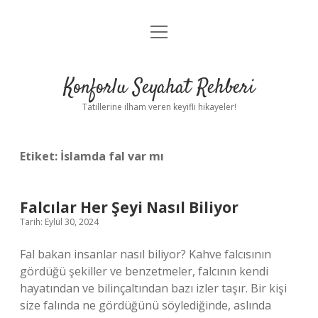
menüyü
Anasayfa
aç
Gizlilik Politikası
Konforlu Seyahat Rehberi
Yasal Uyarı
Tatillerine ilham veren keyifli hikayeler!
Hakkımızda
Etiket:
İslamda fal var mı
Falcılar Her Şeyi Nasıl Biliyor
Tarih: Eylül 30, 2024
Fal bakan insanlar nasıl biliyor? Kahve falcısının
gördüğü şekiller ve benzetmeler, falcının kendi
hayatından ve bilinçaltından bazı izler taşır. Bir kişi
size falında ne gördüğünü söylediğinde, aslında