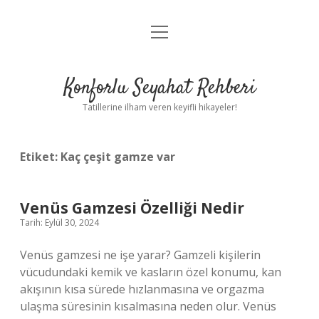
menüyü
Anasayfa
aç
Gizlilik Politikası
Konforlu Seyahat Rehberi
Yasal Uyarı
Tatillerine ilham veren keyifli hikayeler!
Hakkımızda
Etiket:
Kaç çeşit gamze var
Venüs Gamzesi Özelliği Nedir
Tarih: Eylül 30, 2024
Venüs gamzesi ne işe yarar? Gamzeli kişilerin
vücudundaki kemik ve kasların özel konumu, kan
akışının kısa sürede hızlanmasına ve orgazma
ulaşma süresinin kısalmasına neden olur. Venüs