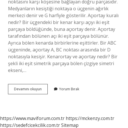
noktasını karşı köşesine bağlayan doğru parçasıdır.
Medyanların kesiştiği noktaya o üçgenin ağırlık
merkezi denir ve G harfiyle gösterilir. Açıortay kuralı
nedir? Bir üçgendeki bir kenar karşı açıyı iki eşit
parçaya böldüğünde, buna açıortay denir. Açıortay
tarafından bölünen açı iki eşit parçaya bölünür.
Ayrıca bölen kenarda birbirlerine eşittirler. Bir ABC
üçgeninde, açıortay A, BC noktası arasında bir D
noktasıyla kesişir. Kenarortay ve açıortay nedir? Bir
şekli iki eşit simetrik parçaya bölen çizgiye simetri
ekseni,…
Açıortay
Devamını okuyun
Yorum Bırak
Hangi
Harf
Ile
Gösterilir
https://www.maviforum.com.tr
https://mckenzy.com.tr
https://sedefcicekcilik.com.tr
Sitemap