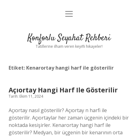
menüyü
Anasayfa
aç
Gizlilik Politikası
Konforlu Seyahat Rehberi
Yasal Uyarı
Tatillerine ilham veren keyifli hikayeler!
Hakkımızda
Etiket:
Kenarortay hangi harf ile gösterilir
Açıortay Hangi Harf Ile Gösterilir
Tarih: Ekim 11, 2024
Açıortay nasıl gösterilir? Açıortay n harfi ile
gösterilir. Açıortaylar her zaman üçgenin içindeki bir
noktada kesişirler. Kenarortay hangi harf ile
gösterilir? Medyan, bir üçgenin bir kenarının orta