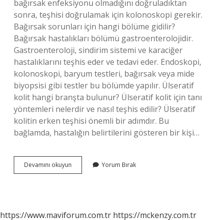
bağırsak enfeksiyonu olmadığını doğruladıktan
sonra, teşhisi doğrulamak için kolonoskopi gerekir.
Bağırsak sorunları için hangi bölüme gidilir?
Bağırsak hastalıkları bölümü gastroenterolojidir.
Gastroenteroloji, sindirim sistemi ve karaciğer
hastalıklarını teşhis eder ve tedavi eder. Endoskopi,
kolonoskopi, baryum testleri, bağırsak veya mide
biyopsisi gibi testler bu bölümde yapılır. Ülseratif
kolit hangi branşta bulunur? Ülseratif kolit için tanı
yöntemleri nelerdir ve nasıl teşhis edilir? Ülseratif
kolitin erken teşhisi önemli bir adımdır. Bu
bağlamda, hastalığın belirtilerini gösteren bir kişi…
Kolit
Devamını okuyun
Yorum Bırak
Için
Hangi
Doktora
Gidilir
https://www.maviforum.com.tr
https://mckenzy.com.tr