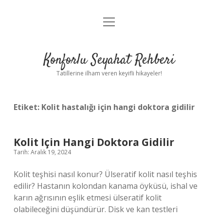
menüyü
Anasayfa
aç
Gizlilik Politikası
Konforlu Seyahat Rehberi
Yasal Uyarı
Tatillerine ilham veren keyifli hikayeler!
Hakkımızda
Etiket:
Kolit hastalığı için hangi doktora gidilir
Kolit Için Hangi Doktora Gidilir
Tarih: Aralık 19, 2024
Kolit teşhisi nasıl konur? Ülseratif kolit nasıl teşhis
edilir? Hastanın kolondan kanama öyküsü, ishal ve
karın ağrısının eşlik etmesi ülseratif kolit
olabileceğini düşündürür. Disk ve kan testleri