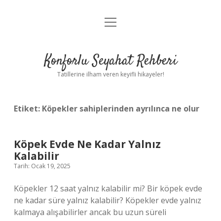
menüyü
Anasayfa
aç
Gizlilik Politikası
Konforlu Seyahat Rehberi
Yasal Uyarı
Tatillerine ilham veren keyifli hikayeler!
Hakkımızda
Etiket:
Köpekler sahiplerinden ayrılınca ne olur
Köpek Evde Ne Kadar Yalnız
Kalabilir
Tarih: Ocak 19, 2025
Köpekler 12 saat yalnız kalabilir mi? Bir köpek evde
ne kadar süre yalnız kalabilir? Köpekler evde yalnız
kalmaya alışabilirler ancak bu uzun süreli