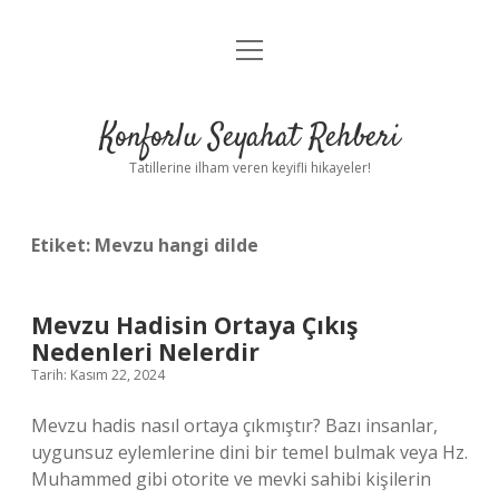
menüyü
Anasayfa
aç
Gizlilik Politikası
Konforlu Seyahat Rehberi
Yasal Uyarı
Tatillerine ilham veren keyifli hikayeler!
Hakkımızda
Etiket:
Mevzu hangi dilde
Mevzu Hadisin Ortaya Çıkış
Nedenleri Nelerdir
Tarih: Kasım 22, 2024
Mevzu hadis nasıl ortaya çıkmıştır? Bazı insanlar,
uygunsuz eylemlerine dini bir temel bulmak veya Hz.
Muhammed gibi otorite ve mevki sahibi kişilerin