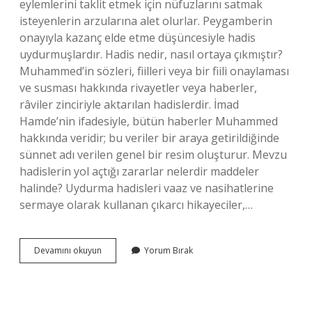
eylemlerini taklit etmek için nüfuzlarını satmak
isteyenlerin arzularına alet olurlar. Peygamberin
onayıyla kazanç elde etme düşüncesiyle hadis
uydurmuşlardır. Hadis nedir, nasıl ortaya çıkmıştır?
Muhammed’in sözleri, fiilleri veya bir fiili onaylaması
ve susması hakkında rivayetler veya haberler,
râviler zinciriyle aktarılan hadislerdir. İmad
Hamde’nin ifadesiyle, bütün haberler Muhammed
hakkında veridir; bu veriler bir araya getirildiğinde
sünnet adı verilen genel bir resim oluşturur. Mevzu
hadislerin yol açtığı zararlar nelerdir maddeler
halinde? Uydurma hadisleri vaaz ve nasihatlerine
sermaye olarak kullanan çıkarcı hikayeciler,…
Mevzu
Devamını okuyun
Yorum Bırak
Hadisin
Ortaya
Çıkış
Nedenleri