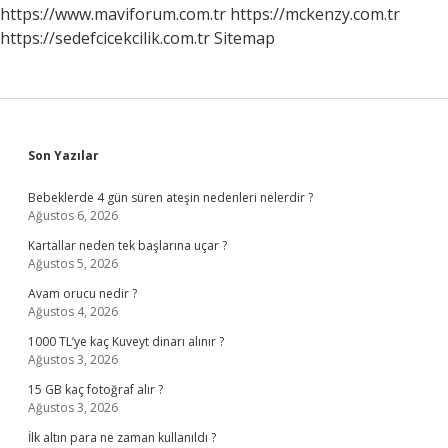
Nelerdir
https://www.maviforum.com.tr
https://mckenzy.com.tr
https://sedefcicekcilik.com.tr
Sitemap
Sidebar
Son Yazılar
Bebeklerde 4 gün süren ateşin nedenleri nelerdir ?
Ağustos 6, 2026
Kartallar neden tek başlarına uçar ?
Ağustos 5, 2026
Avam orucu nedir ?
Ağustos 4, 2026
1000 TL’ye kaç Kuveyt dinarı alınır ?
Ağustos 3, 2026
15 GB kaç fotoğraf alır ?
Ağustos 3, 2026
İlk altın para ne zaman kullanıldı ?