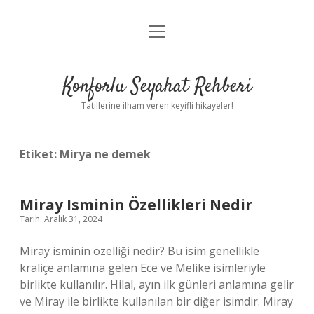
menüyü
Anasayfa
aç
Gizlilik Politikası
Konforlu Seyahat Rehberi
Yasal Uyarı
Tatillerine ilham veren keyifli hikayeler!
Hakkımızda
Etiket:
Mirya ne demek
Miray Isminin Özellikleri Nedir
Tarih: Aralık 31, 2024
Miray isminin özelliği nedir? Bu isim genellikle
kraliçe anlamına gelen Ece ve Melike isimleriyle
birlikte kullanılır. Hilal, ayın ilk günleri anlamına gelir
ve Miray ile birlikte kullanılan bir diğer isimdir. Miray