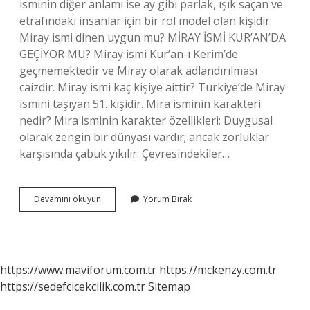
isminin diğer anlamı ise ay gibi parlak, ışık saçan ve
etrafındaki insanlar için bir rol model olan kişidir.
Miray ismi dinen uygun mu? MİRAY İSMİ KUR’AN’DA
GEÇİYOR MU? Miray ismi Kur’an-ı Kerim’de
geçmemektedir ve Miray olarak adlandırılması
caizdir. Miray ismi kaç kişiye aittir? Türkiye’de Miray
ismini taşıyan 51. kişidir. Mira isminin karakteri
nedir? Mira isminin karakter özellikleri: Duygusal
olarak zengin bir dünyası vardır; ancak zorluklar
karşısında çabuk yıkılır. Çevresindekiler…
Miray
Devamını okuyun
Yorum Bırak
Isminin
Özellikleri
Nedir
https://www.maviforum.com.tr
https://mckenzy.com.tr
https://sedefcicekcilik.com.tr
Sitemap