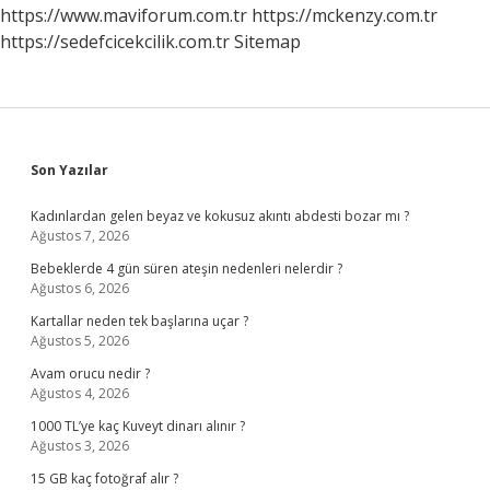
https://www.maviforum.com.tr
https://mckenzy.com.tr
https://sedefcicekcilik.com.tr
Sitemap
Sidebar
Son Yazılar
Kadınlardan gelen beyaz ve kokusuz akıntı abdesti bozar mı ?
Ağustos 7, 2026
Bebeklerde 4 gün süren ateşin nedenleri nelerdir ?
Ağustos 6, 2026
Kartallar neden tek başlarına uçar ?
Ağustos 5, 2026
Avam orucu nedir ?
Ağustos 4, 2026
1000 TL’ye kaç Kuveyt dinarı alınır ?
Ağustos 3, 2026
15 GB kaç fotoğraf alır ?