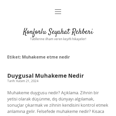
menüyü
Anasayfa
aç
Gizlilik Politikası
Konforlu Seyahat Rehberi
Yasal Uyarı
Tatillerine ilham veren keyifli hikayeler!
Hakkımızda
Etiket:
Muhakeme etme nedir
Duygusal Muhakeme Nedir
Tarih: Kasım 21, 2024
Muhakeme duygusu nedir? Açıklama. Zihnin bir
yetisi olarak düşünme, dış dünyayı algılamak,
sonuçlar çıkarmak ve zihnin kendisini kontrol etmek
anlamına gelir. Felsefede muhakeme nedir? Kısaca