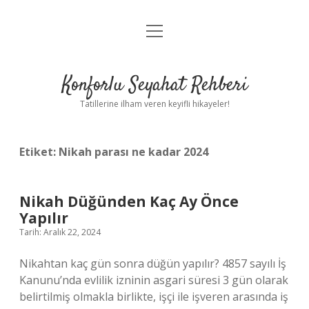
menüyü
Anasayfa
aç
Gizlilik Politikası
Konforlu Seyahat Rehberi
Yasal Uyarı
Tatillerine ilham veren keyifli hikayeler!
Hakkımızda
Etiket:
Nikah parası ne kadar 2024
Nikah Düğünden Kaç Ay Önce
Yapılır
Tarih: Aralık 22, 2024
Nikahtan kaç gün sonra düğün yapılır? 4857 sayılı İş
Kanunu’nda evlilik izninin asgari süresi 3 gün olarak
belirtilmiş olmakla birlikte, işçi ile işveren arasında iş