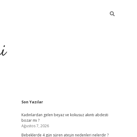
i
Sidebar
Son Yazılar
elexbet
ilbet mobil giriş
Kadınlardan gelen beyaz ve kokusuz akıntı abdesti
bozar mı ?
Ağustos 7, 2026
Bebeklerde 4 gün süren ateşin nedenleri nelerdir ?