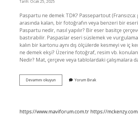
Tarih: Ocak 25, 2025
Paspartu ne demek TDK? Passepartout (Fransızca: pa
arasında kalan, bir fotoğrafın veya benzeri bir eser
Paspartu nedir, nasıl yapılır? Bir eser basitçe çe
bastırabilir. Paspaslar eseri süslemek ve vurgulamak 
kalın bir kartonu aynı dış ölçülerde kesmeyi ve iç ken
ne demek ekşi? Üzerine fotoğraf, resim vb. konulan,
Nedir? Mat, çerçeve veya tablolardaki çalışmalara
Paspartu
Devamını okuyun
Yorum Bırak
Nasıl
Yazılır
https://www.maviforum.com.tr
https://mckenzy.com.