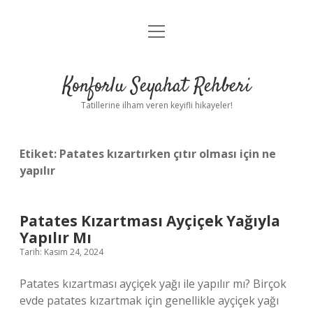
menüyü
Anasayfa
aç
Gizlilik Politikası
Konforlu Seyahat Rehberi
Yasal Uyarı
Tatillerine ilham veren keyifli hikayeler!
Hakkımızda
Etiket:
Patates kızartırken çıtır olması için ne
yapılır
Patates Kızartması Ayçiçek Yağıyla
Yapılır Mı
Tarih: Kasım 24, 2024
Patates kızartması ayçiçek yağı ile yapılır mı? Birçok
evde patates kızartmak için genellikle ayçiçek yağı