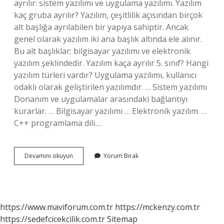
ayrılır: sistem yazılımı ve uygulama yazılımı. Yazılım
kaç gruba ayrılır? Yazılım, çeşitlilik açısından birçok
alt başlığa ayrılabilen bir yapıya sahiptir. Ancak
genel olarak yazılım iki ana başlık altında ele alınır.
Bu alt başlıklar; bilgisayar yazılımı ve elektronik
yazılım şeklindedir. Yazılım kaça ayrılır 5. sınıf? Hangi
yazılım türleri vardır? Uygulama yazılımı, kullanıcı
odaklı olarak geliştirilen yazılımdır. … Sistem yazılımı
Donanım ve uygulamalar arasındaki bağlantıyı
kurarlar. … Bilgisayar yazılımı … Elektronik yazılım. …
C++ programlama dili.…
Yazılım
Devamını okuyun
Yorum Bırak
Kaça
Ayrılır
Nelerdir
Yazınız
https://www.maviforum.com.tr
https://mckenzy.com.tr
https://sedefcicekcilik.com.tr
Sitemap