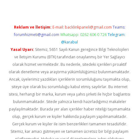
Reklam ve İletişim:
E-mail:
backlinkpaneli@gmail.com
Teams:
forumhizmeti@gmail.com
Whatsapp: 0262 606 0 726
Telegram:
@karabul
Yasal Uyarı:
Sitemiz, 5651 Sayılı Kanun gereğince Bilgi Teknolojileri
ve İletişim Kurumu (BTK) tarafından onaylanmış bir Yer Sağlayıcı
olarak hizmet vermektedir. Bu nedenle, sitedeki içerikleri proaktif
olarak denetleme veya araştırma yükümlülüğümüz bulunmamaktadır.
Ancak, üyelerimiz yazdıkları içeriklerin sorumluluğunu taşımakta olup,
siteye üye olarak bu sorumluluğu kabul etmiş sayılırlar. Bu internet
sitesi, herhangi bir marka, kurum veya şahıs şirketi ile hiçbir bağlantısı
bulunmamaktadır. Sitede yalnızca kendi hazırladığımız makaleler
paylaşılmaktadır. Burada yer alan içerikler haber niteliği taşımamakta
olup, gerçek kurum ve kişiler hakkında paylaşım yapılmamaktadır.
Gerçek kurum ve kişiler ile isim benzerlikleri tamamen tesadüfidir.
Sitemiz, kar amacı gütmeyen ve tamamen ücretsiz bir bilgi paylaşım
platformudur. Hukuka ve yasal düzenlemelere aykırı olduğunu