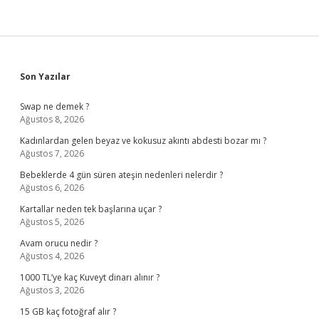
Sidebar
Son Yazılar
Swap ne demek ?
Ağustos 8, 2026
Kadınlardan gelen beyaz ve kokusuz akıntı abdesti bozar mı ?
Ağustos 7, 2026
Bebeklerde 4 gün süren ateşin nedenleri nelerdir ?
Ağustos 6, 2026
Kartallar neden tek başlarına uçar ?
Ağustos 5, 2026
Avam orucu nedir ?
Ağustos 4, 2026
1000 TL’ye kaç Kuveyt dinarı alınır ?
Ağustos 3, 2026
15 GB kaç fotoğraf alır ?