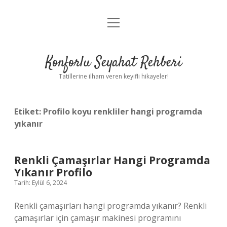
menüyü
Anasayfa
aç
Gizlilik Politikası
Konforlu Seyahat Rehberi
Yasal Uyarı
Tatillerine ilham veren keyifli hikayeler!
Hakkımızda
Etiket:
Profilo koyu renkliler hangi programda
yıkanır
Renkli Çamaşırlar Hangi Programda
Yıkanır Profilo
Tarih: Eylül 6, 2024
Renkli çamaşırları hangi programda yıkanır? Renkli
çamaşırlar için çamaşır makinesi programını