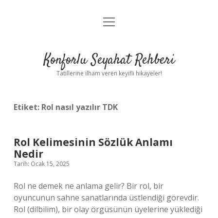
menüyü
Anasayfa
aç
Gizlilik Politikası
Konforlu Seyahat Rehberi
Yasal Uyarı
Tatillerine ilham veren keyifli hikayeler!
Hakkımızda
Etiket:
Rol nasıl yazılır TDK
Rol Kelimesinin Sözlük Anlamı
Nedir
Tarih: Ocak 15, 2025
Rol ne demek ne anlama gelir? Bir rol, bir
oyuncunun sahne sanatlarında üstlendiği görevdir.
Rol (dilbilim), bir olay örgüsünün üyelerine yüklediği