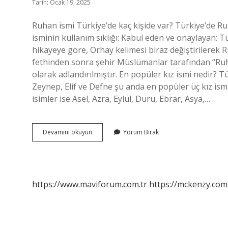
Tarih: Ocak 19, 2025
Ruhan ismi Türkiye’de kaç kişide var? Türkiye’de Ruh
isminin kullanım sıklığı: Kabul eden ve onaylayan: T
hikayeye göre, Orhay kelimesi biraz değiştirilerek R
fethinden sonra şehir Müslümanlar tarafından “Ruh
olarak adlandırılmıştır. En popüler kız ismi nedir? T
Zeynep, Elif ve Defne şu anda en popüler üç kız ismi
isimler ise Asel, Azra, Eylül, Duru, Ebrar, Asya,…
Ruhan
Devamını okuyun
Yorum Bırak
Kelime
Anlamı
Nedir
https://www.maviforum.com.tr
https://mckenzy.com.