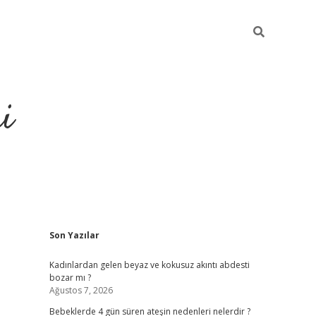
i
Sidebar
Son Yazılar
elexbet
ilbet mobil giri
Kadınlardan gelen beyaz ve kokusuz akıntı abdesti
bozar mı ?
Ağustos 7, 2026
Bebeklerde 4 gün süren ateşin nedenleri nelerdir ?