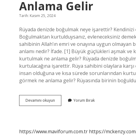
Anlama Gelir
Tarih: Kasım 25, 2024
Rüyada denizde boğulmak neye işarettir? Kendinizi
Boğulmaktan kurtulduysanız, evleneceksiniz demekt
sahibinin Allah’ın emri ve onayına uygun olmayan b
anlamı nedir? İfade. [1] Büyük güçlükleri aşmak v
kurtulmak ne anlama gelir? Rüyada denizde boğulm
kurtulacağına işarettir. Rüya sahibini olaylara karşı
insan olduğuna ve kısa sürede sorunlarından kurtu
görmek ne anlama gelir? Rüyasında birinin boğul
Rüyada
Devamını okuyun
Yorum Bırak
Denizde
Boğulmayı
Görmek
Ne
Anlama
https://www.maviforum.com.tr
https://mckenzy.com.
Gelir