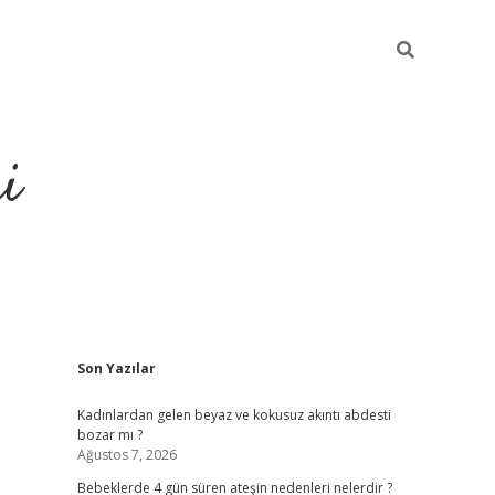
i
Sidebar
Son Yazılar
elexbet
ilbet mobil giri
Kadınlardan gelen beyaz ve kokusuz akıntı abdesti
bozar mı ?
Ağustos 7, 2026
Bebeklerde 4 gün süren ateşin nedenleri nelerdir ?