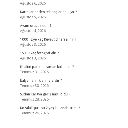
Ağustos 6, 2026
Kartallar neden tek başlarına uçar ?
Ağustos 5, 2026
Avam orucu nedir ?
Ağustos 4, 2026
1000 TL’ye kaç Kuveyt dinarı alınır ?
Ağustos 3, 2026
15 GB kaç fotoğraf alır ?
Ağustos 3, 2026
İlk altın para ne zaman kullanıldı ?
Temmuz 31, 2026
İtalyan arı ırkları nelerdir ?
Temmuz 30, 2026
Sudan Karaya geçiş nasıl oldu ?
Temmuz 28, 2026
Kozalak şurubu 2 yaş kullanabilir mi ?
Temmuz 26, 2026