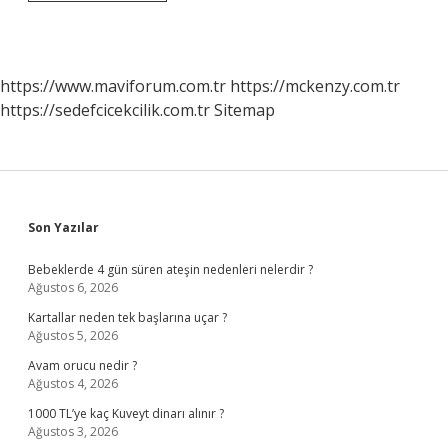
Denizde
Boğulmayı
Görmek
Ne
Anlama
https://www.maviforum.com.tr
https://mckenzy.com.tr
Gelir
https://sedefcicekcilik.com.tr
Sitemap
Sidebar
Son Yazılar
Bebeklerde 4 gün süren ateşin nedenleri nelerdir ?
Ağustos 6, 2026
Kartallar neden tek başlarına uçar ?
Ağustos 5, 2026
Avam orucu nedir ?
Ağustos 4, 2026
1000 TL’ye kaç Kuveyt dinarı alınır ?
Ağustos 3, 2026