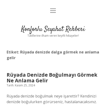
menüyü
Anasayfa
aç
Gizlilik Politikası
Konforlu Seyahat Rehberi
Yasal Uyarı
Tatillerine ilham veren keyifli hikayeler!
Hakkımızda
Etiket:
Rüyada denizde dalga görmek ne anlama
gelir
Rüyada Denizde Boğulmayı Görmek
Ne Anlama Gelir
Tarih: Kasım 25, 2024
Rüyada denizde boğulmak neye işarettir? Kendinizi
denizde boğulurken görürseniz, hastalanacaksınız.