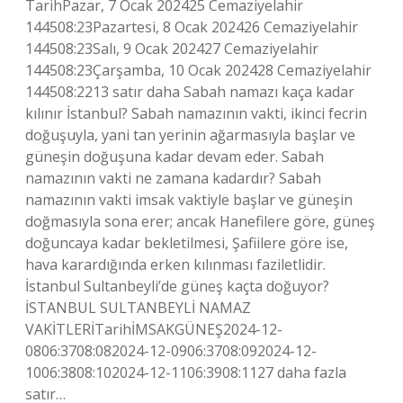
TarihPazar, 7 Ocak 202425 Cemaziyelahir
144508:23Pazartesi, 8 Ocak 202426 Cemaziyelahir
144508:23Salı, 9 Ocak 202427 Cemaziyelahir
144508:23Çarşamba, 10 Ocak 202428 Cemaziyelahir
144508:2213 satır daha Sabah namazı kaça kadar
kılınır İstanbul? Sabah namazının vakti, ikinci fecrin
doğuşuyla, yani tan yerinin ağarmasıyla başlar ve
güneşin doğuşuna kadar devam eder. Sabah
namazının vakti ne zamana kadardır? Sabah
namazının vakti imsak vaktiyle başlar ve güneşin
doğmasıyla sona erer; ancak Hanefilere göre, güneş
doğuncaya kadar bekletilmesi, Şafiilere göre ise,
hava karardığında erken kılınması faziletlidir.
İstanbul Sultanbeyli’de güneş kaçta doğuyor?
İSTANBUL SULTANBEYLİ NAMAZ
VAKİTLERİTarihİMSAKGÜNEŞ2024-12-
0806:3708:082024-12-0906:3708:092024-12-
1006:3808:102024-12-1106:3908:1127 daha fazla
satır…