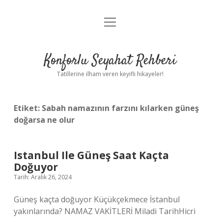
menüyü
Anasayfa
aç
Gizlilik Politikası
Konforlu Seyahat Rehberi
Yasal Uyarı
Tatillerine ilham veren keyifli hikayeler!
Hakkımızda
Etiket:
Sabah namazının farzını kılarken güneş
doğarsa ne olur
Istanbul Ile Güneş Saat Kaçta
Doğuyor
Tarih: Aralık 26, 2024
Güneş kaçta doğuyor Küçükçekmece İstanbul
yakınlarında? NAMAZ VAKİTLERİ Miladi TarihHicri