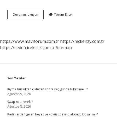
Istanbul
Devamını okuyun
Yorum Bırak
Ile
Güneş
Saat
Kaçta
Doğuyor
https://www.maviforum.com.tr
https://mckenzy.com.tr
https://sedefcicekcilik.com.tr
Sitemap
Sidebar
Son Yazılar
Kıyma buzluktan çıktıktan sonra kaç günde tüketilmeli ?
Ağustos 9, 2026
Swap ne demek ?
Ağustos 8, 2026
Kadınlardan gelen beyaz ve kokusuz akıntı abdesti bozar mı ?