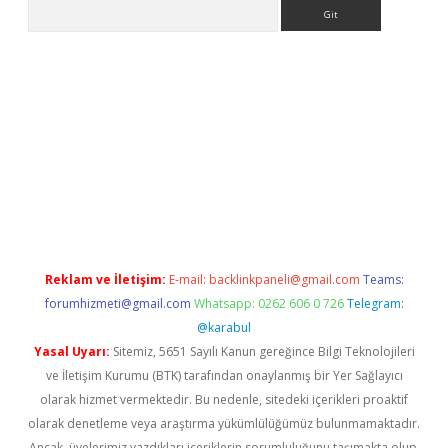
Arama
il giriş
betexper yeni giriş
Reklam ve İletişim:
E-mail:
backlinkpaneli@gmail.com
Teams:
forumhizmeti@gmail.com
Whatsapp: 0262 606 0 726
Telegram:
@karabul
Yasal Uyarı:
Sitemiz, 5651 Sayılı Kanun gereğince Bilgi Teknolojileri
ve İletişim Kurumu (BTK) tarafından onaylanmış bir Yer Sağlayıcı
olarak hizmet vermektedir. Bu nedenle, sitedeki içerikleri proaktif
olarak denetleme veya araştırma yükümlülüğümüz bulunmamaktadır.
Ancak, üyelerimiz yazdıkları içeriklerin sorumluluğunu taşımakta olup,