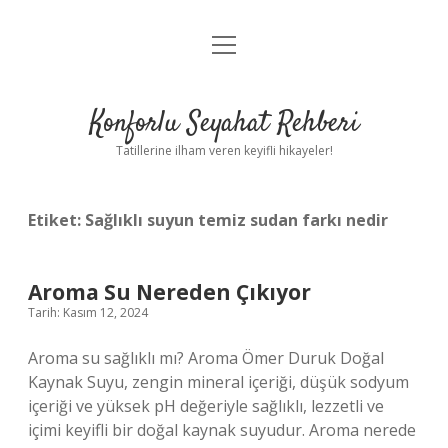
menüyü
Anasayfa
aç
Gizlilik Politikası
Konforlu Seyahat Rehberi
Yasal Uyarı
Tatillerine ilham veren keyifli hikayeler!
Hakkımızda
Etiket:
Sağlıklı suyun temiz sudan farkı nedir
Aroma Su Nereden Çıkıyor
Tarih: Kasım 12, 2024
Aroma su sağlıklı mı? Aroma Ömer Duruk Doğal
Kaynak Suyu, zengin mineral içeriği, düşük sodyum
içeriği ve yüksek pH değeriyle sağlıklı, lezzetli ve
içimi keyifli bir doğal kaynak suyudur. Aroma nerede