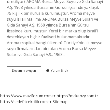
üretiliyor? AROMA Bursa Meyve Suyu ve Gıda Sanayi
A.Ş. 1968 yılında Bursa’nın Gürsu ilçesinde yaklaşık
75 kişilik bir nüfusla kurulmuştur. Aroma meyve
suyu İsrail Mali mi? AROMA Bursa Meyve Suları ve
Gıda Sanayi A.Ş. 1968 yılında Bursa’nın Gürsu
ilçesinde kurulmuştur. Yerel bir marka olup İsrail’i
destekleyen hiçbir faaliyeti bulunmamaktadır.
Aroma tropikal hangi ülkenin? Türkiye’nin ilk meyve
suyu firmalarından biri olan Aroma Bursa Meyve
Suları ve Gıda Sanayi A.Ş., 1968…
Aroma
Devamını okuyun
Yorum Bırak
Su
Nereden
Çıkıyor
https://www.maviforum.com.tr
https://mckenzy.com.tr
https://sedefcicekcilik.com.tr
Sitemap