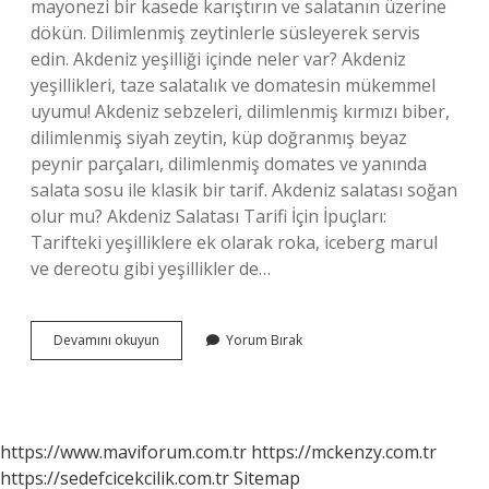
mayonezi bir kasede karıştırın ve salatanın üzerine
dökün. Dilimlenmiş zeytinlerle süsleyerek servis
edin. Akdeniz yeşilliği içinde neler var? Akdeniz
yeşillikleri, taze salatalık ve domatesin mükemmel
uyumu! Akdeniz sebzeleri, dilimlenmiş kırmızı biber,
dilimlenmiş siyah zeytin, küp doğranmış beyaz
peynir parçaları, dilimlenmiş domates ve yanında
salata sosu ile klasik bir tarif. Akdeniz salatası soğan
olur mu? Akdeniz Salatası Tarifi İçin İpuçları:
Tarifteki yeşilliklere ek olarak roka, iceberg marul
ve dereotu gibi yeşillikler de…
Akdeniz
Devamını okuyun
Yorum Bırak
Salatası
Içinde
Neler
Var
https://www.maviforum.com.tr
https://mckenzy.com.tr
https://sedefcicekcilik.com.tr
Sitemap