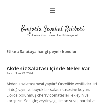
menüyü
Anasayfa
aç
Gizlilik Politikası
Konforlu Seyahat Rehberi
Yasal Uyarı
Tatillerine ilham veren keyifli hikayeler!
Hakkımızda
Etiket:
Salataya hangi peynir konulur
Akdeniz Salatası Içinde Neler Var
Tarih: Ekim 29, 2024
Akdeniz salatası nasıl yapılır? Öncelikle yeşillikleri iri
iri doğrayın ve büyük bir salata kasesine koyun.
Dörde bölünmüş cherry domatesleri ekleyin ve
karıştırın. Sos için; zeytinyağı, limon suyu, hardal ve