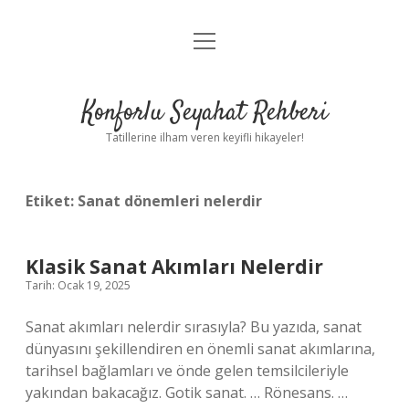
menüyü
Anasayfa
aç
Gizlilik Politikası
Konforlu Seyahat Rehberi
Yasal Uyarı
Tatillerine ilham veren keyifli hikayeler!
Hakkımızda
Etiket:
Sanat dönemleri nelerdir
Klasik Sanat Akımları Nelerdir
Tarih: Ocak 19, 2025
Sanat akımları nelerdir sırasıyla? Bu yazıda, sanat
dünyasını şekillendiren en önemli sanat akımlarına,
tarihsel bağlamları ve önde gelen temsilcileriyle
yakından bakacağız. Gotik sanat. … Rönesans. …