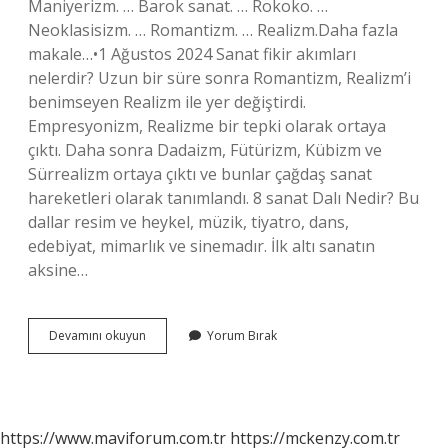
Maniyerizm. … Barok sanat. … Rokoko. …
Neoklasisizm. … Romantizm. … Realizm.Daha fazla
makale…•1 Ağustos 2024 Sanat fikir akımları
nelerdir? Uzun bir süre sonra Romantizm, Realizm’i
benimseyen Realizm ile yer değiştirdi.
Empresyonizm, Realizme bir tepki olarak ortaya
çıktı. Daha sonra Dadaizm, Fütürizm, Kübizm ve
Sürrealizm ortaya çıktı ve bunlar çağdaş sanat
hareketleri olarak tanımlandı. 8 sanat Dalı Nedir? Bu
dallar resim ve heykel, müzik, tiyatro, dans,
edebiyat, mimarlık ve sinemadır. İlk altı sanatın
aksine…
Klasik
Devamını okuyun
Yorum Bırak
Sanat
Akımları
Nelerdir
https://www.maviforum.com.tr
https://mckenzy.com.tr