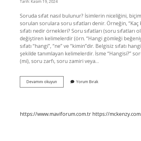
Tarih: Kasım 19, 2024
Soruda sıfat nasıl bulunur? İsimlerin niceliğini, biçi
sorulan sorulara soru sıfatları denir. Örneğin, “Kaç 
sıfatı nedir örnekleri? Soru sıfatları (soru sıfatları 
değiştiren kelimelerdir (örn. “Hangi gömleği beğeniyo
sıfatı “hangi”, “ne” ve “kimin”dir. Belgisiz sıfatı hang
şekilde tanımlayan kelimelerdir. İsme “Hangisi?” sor
(mi), soru zarfı, soru zamiri veya…
Hangi
Devamını okuyun
Yorum Bırak
Sorusu
Hangi
Sıfatı
Buldurur
https://www.maviforum.com.tr
https://mckenzy.com.