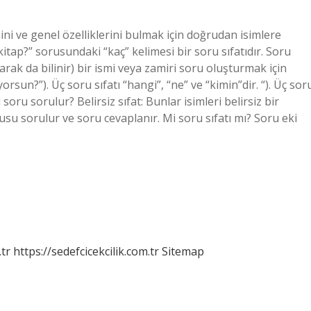
mini ve genel özelliklerini bulmak için doğrudan isimlere
kitap?” sorusundaki “kaç” kelimesi bir soru sıfatıdır. Soru
olarak da bilinir) bir ismi veya zamiri soru oluşturmak için
rsun?”). Üç soru sıfatı “hangi”, “ne” ve “kimin”dir. “). Üç sor
i soru sorulur? Belirsiz sıfat: Bunlar isimleri belirsiz bir
usu sorulur ve soru cevaplanır. Mi soru sıfatı mı? Soru eki
tr
https://sedefcicekcilik.com.tr
Sitemap