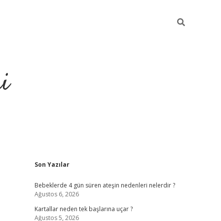
i
Sidebar
Son Yazılar
elexbet
ilbet mobil giri
Bebeklerde 4 gün süren ateşin nedenleri nelerdir ?
Ağustos 6, 2026
Kartallar neden tek başlarına uçar ?
Ağustos 5, 2026