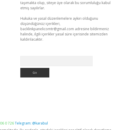
taşımakta olup, siteye üye olarak bu sorumluluğu kabul
etmiş sayılırlar.
Hukuka ve yasal düzenlemelere aykırı olduğunu
düşündüğünüz içerikleri,
backlinkpanelicomtr@gmail.com
adresine bildirmeniz
halinde, ilgili içerikler yasal süre içerisinde sitemizden
kaldırılacaktır.
Arama
06 0 726
Telegram: @karabul