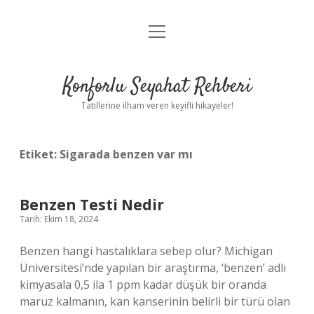
menüyü
Anasayfa
aç
Gizlilik Politikası
Konforlu Seyahat Rehberi
Yasal Uyarı
Tatillerine ilham veren keyifli hikayeler!
Hakkımızda
Etiket:
Sigarada benzen var mı
Benzen Testi Nedir
Tarih: Ekim 18, 2024
Benzen hangi hastalıklara sebep olur? Michigan
Üniversitesi’nde yapılan bir araştırma, ‘benzen’ adlı
kimyasala 0,5 ila 1 ppm kadar düşük bir oranda
maruz kalmanın, kan kanserinin belirli bir türü olan