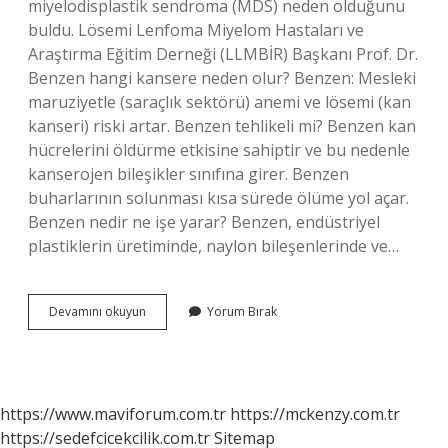
miyelodisplastik sendroma (MDS) neden olduğunu
buldu. Lösemi Lenfoma Miyelom Hastaları ve
Araştırma Eğitim Derneği (LLMBİR) Başkanı Prof. Dr.
Benzen hangi kansere neden olur? Benzen: Mesleki
maruziyetle (saraçlık sektörü) anemi ve lösemi (kan
kanseri) riski artar. Benzen tehlikeli mi? Benzen kan
hücrelerini öldürme etkisine sahiptir ve bu nedenle
kanserojen bileşikler sınıfına girer. Benzen
buharlarının solunması kısa sürede ölüme yol açar.
Benzen nedir ne işe yarar? Benzen, endüstriyel
plastiklerin üretiminde, naylon bileşenlerinde ve…
Benzen
Devamını okuyun
Yorum Bırak
Testi
Nedir
https://www.maviforum.com.tr
https://mckenzy.com.tr
https://sedefcicekcilik.com.tr
Sitemap