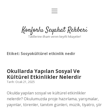
menüyü
Anasayfa
aç
Gizlilik Politikası
Konforlu Seyahat Rehberi
Yasal Uyarı
Tatillerine ilham veren keyifli hikayeler!
Hakkımızda
Etiket:
Sosyokültürel etkinlik nedir
Okullarda Yapılan Sosyal Ve
Kültürel Etkinlikler Nelerdir
Tarih: Ocak 21, 2025
Okulda yapılan sosyal ve kültürel etkinlikler
nelerdir? Okulumuzda proje hazırlama, yarışmalar,
yayınlar, törenler, tanıtım günleri, müzik, tiyatro, şiir