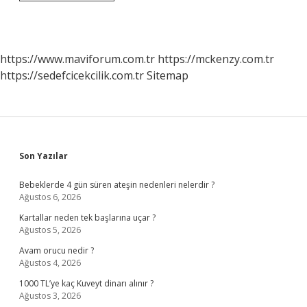
Yapılan
Sosyal
Ve
Kültürel
Etkinlikler
https://www.maviforum.com.tr
https://mckenzy.com.tr
Nelerdir
https://sedefcicekcilik.com.tr
Sitemap
Sidebar
Son Yazılar
Bebeklerde 4 gün süren ateşin nedenleri nelerdir ?
Ağustos 6, 2026
Kartallar neden tek başlarına uçar ?
Ağustos 5, 2026
Avam orucu nedir ?
Ağustos 4, 2026
1000 TL’ye kaç Kuveyt dinarı alınır ?
Ağustos 3, 2026