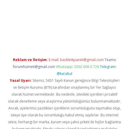
il giriş
betexper yeni giriş
Reklam ve İletişim:
E-mail:
backlinkpaneli@gmail.com
Teams:
forumhizmeti@gmail.com
Whatsapp: 0262 606 0 726
Telegram:
@karabul
Yasal Uyarı:
Sitemiz, 5651 Sayılı Kanun gereğince Bilgi Teknolojileri
ve İletişim Kurumu (BTK) tarafından onaylanmış bir Yer Sağlayıcı
olarak hizmet vermektedir. Bu nedenle, sitedeki içerikleri proaktif
olarak denetleme veya araştırma yükümlülüğümüz bulunmamaktadır.
Ancak, üyelerimiz yazdıkları içeriklerin sorumluluğunu taşımakta olup,
siteye üye olarak bu sorumluluğu kabul etmiş sayılırlar. Bu internet
sitesi, herhangi bir marka, kurum veya şahıs şirketi ile hiçbir bağlantısı
bulunmamaktadır. Sitede yalnızca kendi hazırladığımız makaleler