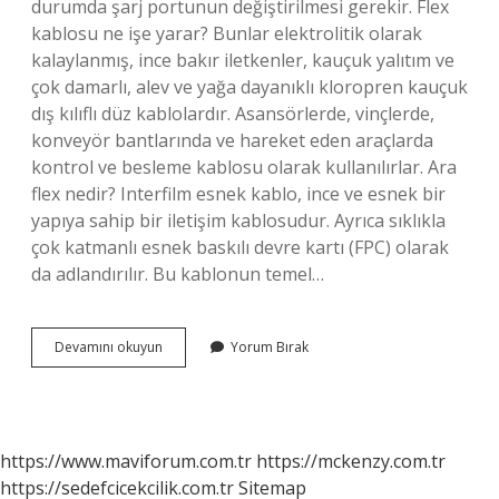
durumda şarj portunun değiştirilmesi gerekir. Flex
kablosu ne işe yarar? Bunlar elektrolitik olarak
kalaylanmış, ince bakır iletkenler, kauçuk yalıtım ve
çok damarlı, alev ve yağa dayanıklı kloropren kauçuk
dış kılıflı düz kablolardır. Asansörlerde, vinçlerde,
konveyör bantlarında ve hareket eden araçlarda
kontrol ve besleme kablosu olarak kullanılırlar. Ara
flex nedir? Interfilm esnek kablo, ince ve esnek bir
yapıya sahip bir iletişim kablosudur. Ayrıca sıklıkla
çok katmanlı esnek baskılı devre kartı (FPC) olarak
da adlandırılır. Bu kablonun temel…
Telefon
Devamını okuyun
Yorum Bırak
Flex
Ne
Işe
Yarar
https://www.maviforum.com.tr
https://mckenzy.com.tr
https://sedefcicekcilik.com.tr
Sitemap