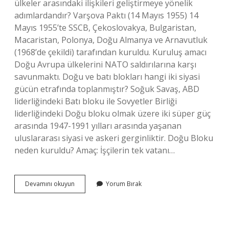
ülkeler arasındaki ilişkileri geliştirmeye yönelik
adımlardandır? Varşova Paktı (14 Mayıs 1955) 14
Mayıs 1955’te SSCB, Çekoslovakya, Bulgaristan,
Macaristan, Polonya, Doğu Almanya ve Arnavutluk
(1968’de çekildi) tarafından kuruldu. Kuruluş amacı
Doğu Avrupa ülkelerini NATO saldırılarına karşı
savunmaktı. Doğu ve batı blokları hangi iki siyasi
gücün etrafında toplanmıştır? Soğuk Savaş, ABD
liderliğindeki Batı bloku ile Sovyetler Birliği
liderliğindeki Doğu bloku olmak üzere iki süper güç
arasında 1947-1991 yılları arasında yaşanan
uluslararası siyasi ve askeri gerginliktir. Doğu Bloku
neden kuruldu? Amaç: İşçilerin tek vatanı…
Hangi
Devamını okuyun
Yorum Bırak
Kuruluşta
Batı
Bloku
Ülkeleri