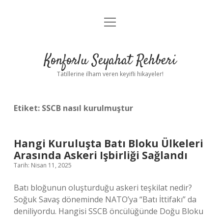
menüyü
Anasayfa
aç
Gizlilik Politikası
Konforlu Seyahat Rehberi
Yasal Uyarı
Tatillerine ilham veren keyifli hikayeler!
Hakkımızda
Etiket:
SSCB nasıl kurulmuştur
Hangi Kuruluşta Batı Bloku Ülkeleri
Arasında Askeri Işbirliği Sağlandı
Tarih: Nisan 11, 2025
Batı bloğunun oluşturduğu askeri teşkilat nedir?
Soğuk Savaş döneminde NATO’ya “Batı İttifakı” da
deniliyordu. Hangisi SSCB öncülüğünde Doğu Bloku