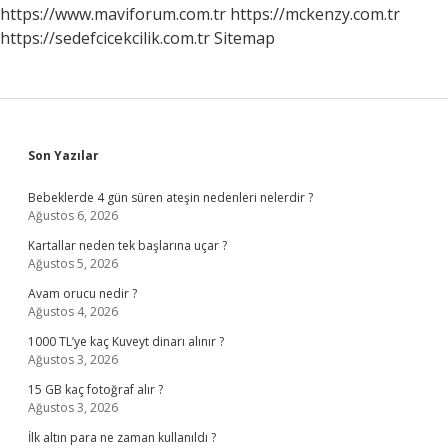
Arasında
https://www.maviforum.com.tr
https://mckenzy.com.tr
Askeri
https://sedefcicekcilik.com.tr
Sitemap
Işbirliği
Sağlandı
Sidebar
Son Yazılar
Bebeklerde 4 gün süren ateşin nedenleri nelerdir ?
Ağustos 6, 2026
Kartallar neden tek başlarına uçar ?
Ağustos 5, 2026
Avam orucu nedir ?
Ağustos 4, 2026
1000 TL’ye kaç Kuveyt dinarı alınır ?
Ağustos 3, 2026
15 GB kaç fotoğraf alır ?
Ağustos 3, 2026
İlk altın para ne zaman kullanıldı ?