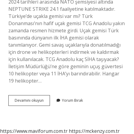
2024 tarihleri ​​arasında NATO şemsiyesi altında
NEPTUNE STRIKE 24.1 faaliyetine katılmaktadır.
Türkiye’de uçakla gemisi var mı? Türk
Donanması’nın hafif uçak gemisi TCG Anadolu yakın
zamanda resmen hizmete girdi. Uçak gemisi Türk
basınında dünyanın ilk İHA gemisi olarak
tanımlanıyor. Gemi savaş uçaklarıyla donatılmadığı
için drone ve helikopterleri indirmek ve kaldırmak
için kullanılacak. TCG Anadolu kaç SİHA taşıyacak?
İletişim Müdürlüğü’ne göre geminin uçuş güvertesi
10 helikopter veya 11 İHA’yı barındırabilir. Hangar
19 helikopter…
Tcg
Devamını okuyun
Yorum Bırak
Anadoluya
Uçak
Iniyor
Mu
https://www.maviforum.com.tr
https://mckenzy.com.tr