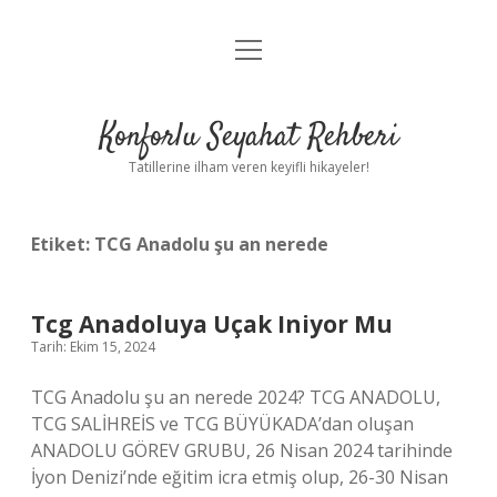
menüyü
Anasayfa
aç
Gizlilik Politikası
Konforlu Seyahat Rehberi
Yasal Uyarı
Tatillerine ilham veren keyifli hikayeler!
Hakkımızda
Etiket:
TCG Anadolu şu an nerede
Tcg Anadoluya Uçak Iniyor Mu
Tarih: Ekim 15, 2024
TCG Anadolu şu an nerede 2024? TCG ANADOLU,
TCG SALİHREİS ve TCG BÜYÜKADA’dan oluşan
ANADOLU GÖREV GRUBU, 26 Nisan 2024 tarihinde
İyon Denizi’nde eğitim icra etmiş olup, 26-30 Nisan