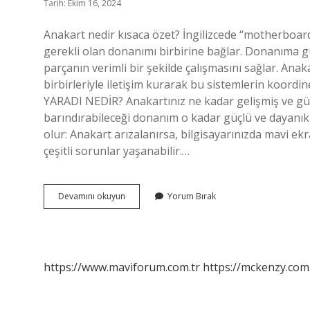
Tarih: Ekim 16, 2024
Anakart nedir kısaca özet? İngilizcede “motherboard” 
gerekli olan donanımı birbirine bağlar. Donanıma güç
parçanın verimli bir şekilde çalışmasını sağlar. Ana
birbirleriyle iletişim kurarak bu sistemlerin koordin
YARADI NEDİR? Anakartınız ne kadar gelişmiş ve güçl
barındırabileceği donanım o kadar güçlü ve dayanıkl
olur: Anakart arızalanırsa, bilgisayarınızda mavi ek
çeşitli sorunlar yaşanabilir.…
Anakart
Devamını okuyun
Yorum Bırak
Nasıl
Bir
Şey
https://www.maviforum.com.tr
https://mckenzy.com.