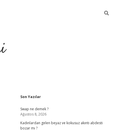
i
Sidebar
Son Yazılar
elexbet
ilbet mobil giriş
Swap ne demek ?
Ağustos 8, 2026
Kadınlardan gelen beyaz ve kokusuz akıntı abdesti
bozar mı ?