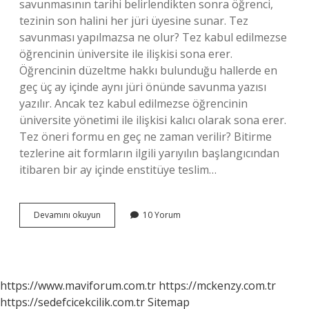
savunmasının tarihi belirlendikten sonra öğrenci,
tezinin son halini her jüri üyesine sunar. Tez
savunması yapılmazsa ne olur? Tez kabul edilmezse
öğrencinin üniversite ile ilişkisi sona erer.
Öğrencinin düzeltme hakkı bulunduğu hallerde en
geç üç ay içinde aynı jüri önünde savunma yazısı
yazılır. Ancak tez kabul edilmezse öğrencinin
üniversite yönetimi ile ilişkisi kalıcı olarak sona erer.
Tez öneri formu en geç ne zaman verilir? Bitirme
tezlerine ait formların ilgili yarıyılın başlangıcından
itibaren bir ay içinde enstitüye teslim…
Tez
Devamını okuyun
10 Yorum
Savunması
En
Geç
Ne
Zaman
https://www.maviforum.com.tr
https://mckenzy.com.tr
Yapılır
https://sedefcicekcilik.com.tr
Sitemap