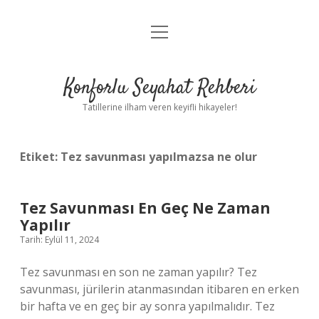
menüyü
Anasayfa
aç
Gizlilik Politikası
Konforlu Seyahat Rehberi
Yasal Uyarı
Tatillerine ilham veren keyifli hikayeler!
Hakkımızda
Etiket:
Tez savunması yapılmazsa ne olur
Tez Savunması En Geç Ne Zaman
Yapılır
Tarih: Eylül 11, 2024
Tez savunması en son ne zaman yapılır? Tez
savunması, jürilerin atanmasından itibaren en erken
bir hafta ve en geç bir ay sonra yapılmalıdır. Tez