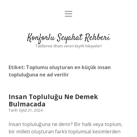
menüyü
Anasayfa
aç
Gizlilik Politikası
Konforlu Seyahat Rehberi
Yasal Uyarı
Tatillerine ilham veren keyifli hikayeler!
Hakkımızda
Etiket:
Toplumu oluşturan en küçük insan
topluluğuna ne ad verilir
Insan Topluluğu Ne Demek
Bulmacada
Tarih: Eylül 21, 2024
İnsan topluluğuna ne denir? Bir halk veya toplum,
bir milleti oluşturan farklı toplumsal kesimlerden