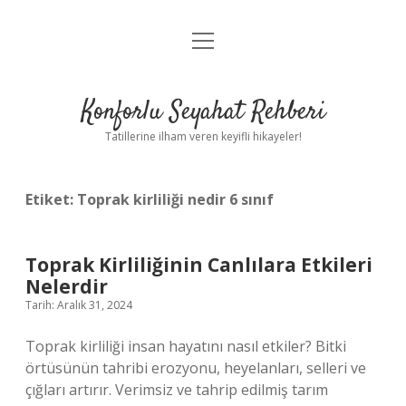
menüyü
Anasayfa
aç
Gizlilik Politikası
Konforlu Seyahat Rehberi
Yasal Uyarı
Tatillerine ilham veren keyifli hikayeler!
Hakkımızda
Etiket:
Toprak kirliliği nedir 6 sınıf
Toprak Kirliliğinin Canlılara Etkileri
Nelerdir
Tarih: Aralık 31, 2024
Toprak kirliliği insan hayatını nasıl etkiler? Bitki
örtüsünün tahribi erozyonu, heyelanları, selleri ve
çığları artırır. Verimsiz ve tahrip edilmiş tarım