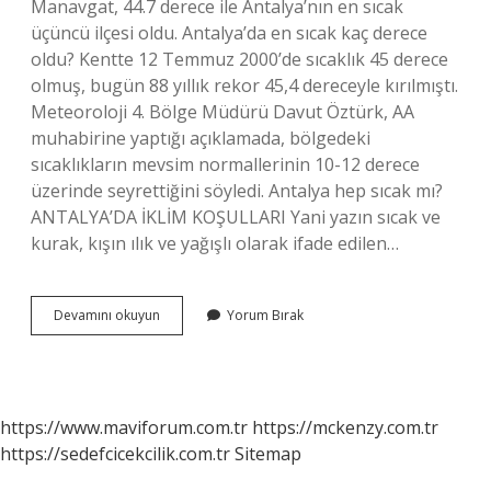
Manavgat, 44.7 derece ile Antalya’nın en sıcak
üçüncü ilçesi oldu. Antalya’da en sıcak kaç derece
oldu? Kentte 12 Temmuz 2000’de sıcaklık 45 derece
olmuş, bugün 88 yıllık rekor 45,4 dereceyle kırılmıştı.
Meteoroloji 4. Bölge Müdürü Davut Öztürk, AA
muhabirine yaptığı açıklamada, bölgedeki
sıcaklıkların mevsim normallerinin 10-12 derece
üzerinde seyrettiğini söyledi. Antalya hep sıcak mı?
ANTALYA’DA İKLİM KOŞULLARI Yani yazın sıcak ve
kurak, kışın ılık ve yağışlı olarak ifade edilen…
Antalyanın
Devamını okuyun
Yorum Bırak
En
Sıcak
Ilçesi
Hangisi
https://www.maviforum.com.tr
https://mckenzy.com.tr
https://sedefcicekcilik.com.tr
Sitemap