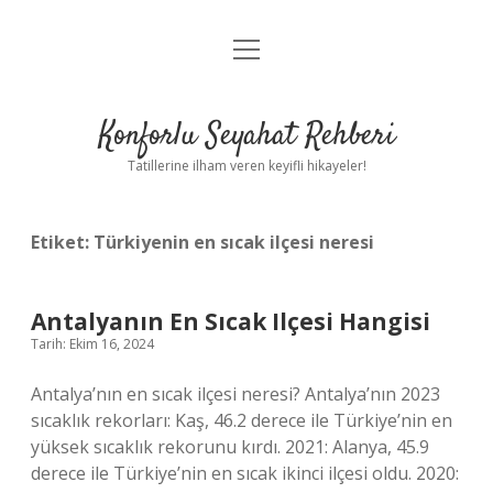
menüyü
Anasayfa
aç
Gizlilik Politikası
Konforlu Seyahat Rehberi
Yasal Uyarı
Tatillerine ilham veren keyifli hikayeler!
Hakkımızda
Etiket:
Türkiyenin en sıcak ilçesi neresi
Antalyanın En Sıcak Ilçesi Hangisi
Tarih: Ekim 16, 2024
Antalya’nın en sıcak ilçesi neresi? Antalya’nın 2023
sıcaklık rekorları: Kaş, 46.2 derece ile Türkiye’nin en
yüksek sıcaklık rekorunu kırdı. 2021: Alanya, 45.9
derece ile Türkiye’nin en sıcak ikinci ilçesi oldu. 2020: