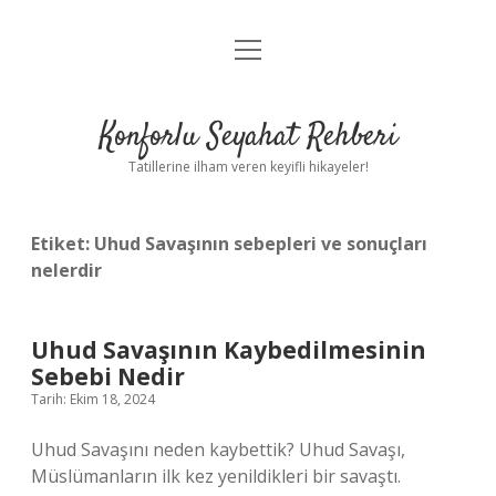
menüyü
Anasayfa
aç
Gizlilik Politikası
Konforlu Seyahat Rehberi
Yasal Uyarı
Tatillerine ilham veren keyifli hikayeler!
Hakkımızda
Etiket:
Uhud Savaşının sebepleri ve sonuçları
nelerdir
Uhud Savaşının Kaybedilmesinin
Sebebi Nedir
Tarih: Ekim 18, 2024
Uhud Savaşını neden kaybettik? Uhud Savaşı,
Müslümanların ilk kez yenildikleri bir savaştı.