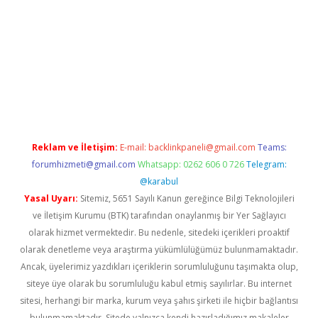
il giriş
betexper yeni giriş
Reklam ve İletişim:
E-mail:
backlinkpaneli@gmail.com
Teams:
forumhizmeti@gmail.com
Whatsapp: 0262 606 0 726
Telegram:
@karabul
Yasal Uyarı:
Sitemiz, 5651 Sayılı Kanun gereğince Bilgi Teknolojileri
ve İletişim Kurumu (BTK) tarafından onaylanmış bir Yer Sağlayıcı
olarak hizmet vermektedir. Bu nedenle, sitedeki içerikleri proaktif
olarak denetleme veya araştırma yükümlülüğümüz bulunmamaktadır.
Ancak, üyelerimiz yazdıkları içeriklerin sorumluluğunu taşımakta olup,
siteye üye olarak bu sorumluluğu kabul etmiş sayılırlar. Bu internet
sitesi, herhangi bir marka, kurum veya şahıs şirketi ile hiçbir bağlantısı
bulunmamaktadır. Sitede yalnızca kendi hazırladığımız makaleler