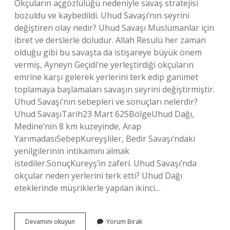
Okçuların açgözlülüğü nedeniyle savaş stratejisi
bozuldu ve kaybedildi. Uhud Savaşı’nın seyrini
değiştiren olay nedir? Uhud Savaşı Müslümanlar için
ibret ve derslerle doludur. Allah Resulü her zaman
olduğu gibi bu savaşta da istişareye büyük önem
vermiş, Ayneyn Geçidi’ne yerleştirdiği okçuların
emrine karşı gelerek yerlerini terk edip ganimet
toplamaya başlamaları savaşın seyrini değiştirmiştir.
Uhud Savaşı’nın sebepleri ve sonuçları nelerdir?
Uhud SavaşıTarih23 Mart 625BölgeUhud Dağı,
Medine’nin 8 km kuzeyinde, Arap
YarımadasıSebepKureyşliler, Bedir Savaşı’ndaki
yenilgilerinin intikamını almak
istediler.SonuçKureyş’in zaferi. Uhud Savaşı’nda
okçular neden yerlerini terk etti? Uhud Dağı
eteklerinde müşriklerle yapılan ikinci…
Uhud
Devamını okuyun
Yorum Bırak