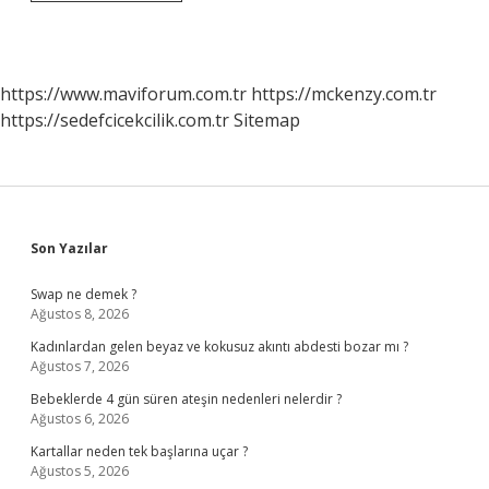
Savaşının
Kaybedilmesinin
Sebebi
Nedir
https://www.maviforum.com.tr
https://mckenzy.com.tr
https://sedefcicekcilik.com.tr
Sitemap
Sidebar
Son Yazılar
Swap ne demek ?
Ağustos 8, 2026
Kadınlardan gelen beyaz ve kokusuz akıntı abdesti bozar mı ?
Ağustos 7, 2026
Bebeklerde 4 gün süren ateşin nedenleri nelerdir ?
Ağustos 6, 2026
Kartallar neden tek başlarına uçar ?
Ağustos 5, 2026