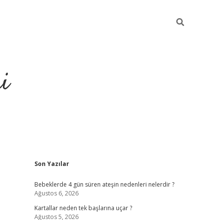
i
Sidebar
Son Yazılar
elexbet
ilbet mobil gir
Bebeklerde 4 gün süren ateşin nedenleri nelerdir ?
Ağustos 6, 2026
Kartallar neden tek başlarına uçar ?
Ağustos 5, 2026