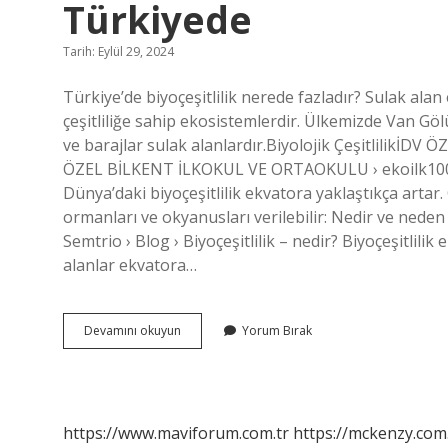
Türkiyede
Tarih: Eylül 29, 2024
Türkiye’de biyoçeşitlilik nerede fazladır? Sulak alan
çeşitliliğe sahip ekosistemlerdir. Ülkemizde Van Göl
ve barajlar sulak alanlardır.Biyolojik Çeşitlilik
ÖZEL BİLKENT İLKOKUL VE ORTAOKULU › ekoilk10032
Dünya’daki biyoçeşitlilik ekvatora yaklaştıkça artar
ormanları ve okyanusları verilebilir: Nedir ve neden 
Semtrio › Blog › Biyoçeşitlilik – nedir? Biyoçeşitlilik
alanlar ekvatora…
Biyoçeşitlilik
Devamını okuyun
Yorum Bırak
En
Fazla
Hangi
Bölgede
Türkiyede
https://www.maviforum.com.tr
https://mckenzy.com.