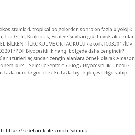
 ekosistemleri, tropikal bölgelerden sonra en fazla biyolojik
ü, Tuz Gölü, Kızılırmak, Fırat ve Seyhan gibi büyük akarsular
İDV ÖZEL BİLKENT İLKOKUL VE ORTAOKULU › ekoilk10032017İDV
017PDF Biyoçeşitlilik hangi bölgede daha zengindir?
. Canlı türleri açısından zengin alanlara örnek olarak Amazon
önemlidir? – SemtrioSemtrio › Blog › Biyoçeşitlilik – nedir?
 en fazla nerede görülür? En fazla biyolojik çeşitliliğe sahip
tr
https://sedefcicekcilik.com.tr
Sitemap