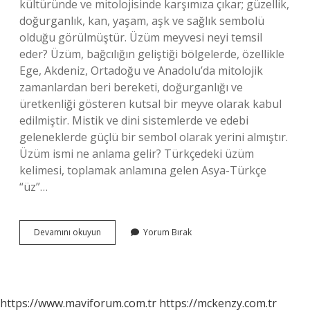
kültüründe ve mitolojisinde karşımıza çıkar; güzellik,
doğurganlık, kan, yaşam, aşk ve sağlık sembolü
olduğu görülmüştür. Üzüm meyvesi neyi temsil
eder? Üzüm, bağcılığın geliştiği bölgelerde, özellikle
Ege, Akdeniz, Ortadoğu ve Anadolu’da mitolojik
zamanlardan beri bereketi, doğurganlığı ve
üretkenliği gösteren kutsal bir meyve olarak kabul
edilmiştir. Mistik ve dini sistemlerde ve edebi
geleneklerde güçlü bir sembol olarak yerini almıştır.
Üzüm ismi ne anlama gelir? Türkçedeki üzüm
kelimesi, toplamak anlamına gelen Asya-Türkçe
“üz”…
Üzüm
Devamını okuyun
Yorum Bırak
Ne
Anlama
Gelir
https://www.maviforum.com.tr
https://mckenzy.com.tr