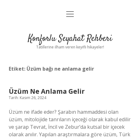
menüyü
Anasayfa
aç
Gizlilik Politikası
Konforlu Seyahat Rehberi
Yasal Uyarı
Tatillerine ilham veren keyifli hikayeler!
Hakkımızda
Etiket:
Üzüm bağı ne anlama gelir
Üzüm Ne Anlama Gelir
Tarih: Kasım 26, 2024
Üzüm ne ifade eder? Şarabın hammaddesi olan
üzüm, mitolojide tanrıların içeceği olarak kabul edilir
ve şarap Tevrat, İncil ve Zebur’da kutsal bir içecek
olarak anılır. Yapılan araştırmalara göre üzüm, Türk