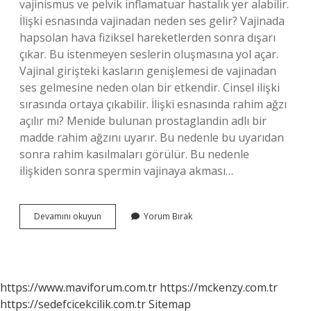
vajinismus ve pelvik inflamatuar hastalık yer alabilir.
İlişki esnasında vajinadan neden ses gelir? Vajinada
hapsolan hava fiziksel hareketlerden sonra dışarı
çıkar. Bu istenmeyen seslerin oluşmasına yol açar.
Vajinal girişteki kasların genişlemesi de vajinadan
ses gelmesine neden olan bir etkendir. Cinsel ilişki
sırasında ortaya çıkabilir. İlişki esnasında rahim ağzı
açılır mı? Menide bulunan prostaglandin adlı bir
madde rahim ağzını uyarır. Bu nedenle bu uyarıdan
sonra rahim kasılmaları görülür. Bu nedenle
ilişkiden sonra spermin vajinaya akması…
Cinsel
Devamını okuyun
Yorum Bırak
Ilişki
Sirasinda
Ne
Olur
https://www.maviforum.com.tr
https://mckenzy.com.tr
https://sedefcicekcilik.com.tr
Sitemap