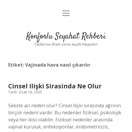
menüyü
Anasayfa
aç
Gizlilik Politikası
Konforlu Seyahat Rehberi
Yasal Uyarı
Tatillerine ilham veren keyifli hikayeler!
Hakkımızda
Etiket:
Vajinada hava nasıl çıkarılır
Cinsel Ilişki Sirasinda Ne Olur
Tarih: Ocak 18, 2025
Sekste acı neden olur? Cinsel ilişki sırasında ağrının
birçok nedeni vardır. Bu nedenler fiziksel, psikolojik
veya her ikisi olabilir. Fiziksel nedenler arasında
vajinal kuruluk, enfeksiyonlar, endometriozis,