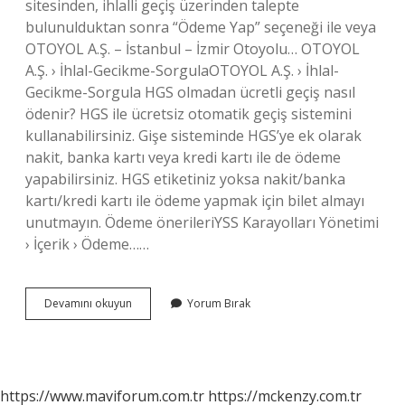
sitesinden, ihlalli geçiş üzerinden talepte
bulunulduktan sonra “Ödeme Yap” seçeneği ile veya
OTOYOL A.Ş. – İstanbul – İzmir Otoyolu… OTOYOL
A.Ş. › İhlal-Gecikme-SorgulaOTOYOL A.Ş. › İhlal-
Gecikme-Sorgula HGS olmadan ücretli geçiş nasıl
ödenir? HGS ile ücretsiz otomatik geçiş sistemini
kullanabilirsiniz. Gişe sisteminde HGS’ye ek olarak
nakit, banka kartı veya kredi kartı ile de ödeme
yapabilirsiniz. HGS etiketiniz yoksa nakit/banka
kartı/kredi kartı ile ödeme yapmak için bilet almayı
unutmayın. Ödeme önerileriYSS Karayolları Yönetimi
› İçerik › Ödeme……
Ücretli
Devamını okuyun
Yorum Bırak
Yol
Ödemesi
Nasıl
Yapılır
https://www.maviforum.com.tr
https://mckenzy.com.tr