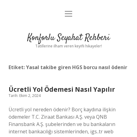
menüyü
Anasayfa
aç
Gizlilik Politikası
Konforlu Seyahat Rehberi
Yasal Uyarı
Tatillerine ilham veren keyifli hikayeler!
Hakkımızda
Etiket:
Yasal takibe giren HGS borcu nasıl ödenir
Ücretli Yol Ödemesi Nasıl Yapılır
Tarih: Ekim 2, 2024
Ücretli yol nereden ödenir? Borç kaydına ilişkin
ödemeler T.C. Ziraat Bankası A.Ş. veya QNB
Finansbank A.Ş. şubelerinden ve bu bankaların
internet bankacılığı sistemlerinden, igs..tr web