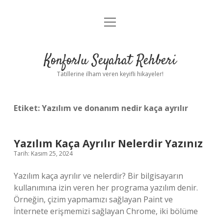
menüyü
Anasayfa
aç
Gizlilik Politikası
Konforlu Seyahat Rehberi
Yasal Uyarı
Tatillerine ilham veren keyifli hikayeler!
Hakkımızda
Etiket:
Yazılım ve donanım nedir kaça ayrılır
Yazılım Kaça Ayrılır Nelerdir Yazınız
Tarih: Kasım 25, 2024
Yazılım kaça ayrılır ve nelerdir? Bir bilgisayarın
kullanımına izin veren her programa yazılım denir.
Örneğin, çizim yapmamızı sağlayan Paint ve
İnternete erişmemizi sağlayan Chrome, iki bölüme