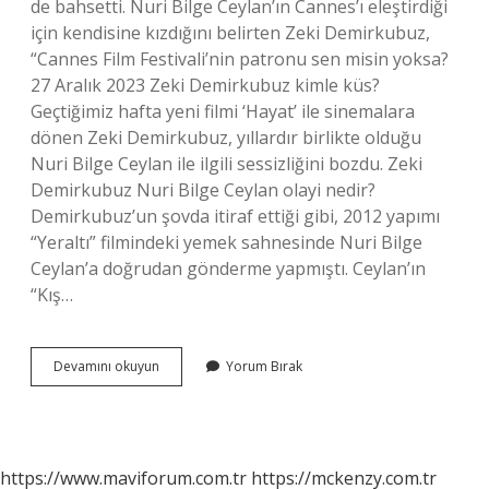
de bahsetti. Nuri Bilge Ceylan’ın Cannes’ı eleştirdiği
için kendisine kızdığını belirten Zeki Demirkubuz,
“Cannes Film Festivali’nin patronu sen misin yoksa?
27 Aralık 2023 Zeki Demirkubuz kimle küs?
Geçtiğimiz hafta yeni filmi ‘Hayat’ ile sinemalara
dönen Zeki Demirkubuz, yıllardır birlikte olduğu
Nuri Bilge Ceylan ile ilgili sessizliğini bozdu. Zeki
Demirkubuz Nuri Bilge Ceylan olayi nedir?
Demirkubuz’un şovda itiraf ettiği gibi, 2012 yapımı
“Yeraltı” filmindeki yemek sahnesinde Nuri Bilge
Ceylan’a doğrudan gönderme yapmıştı. Ceylan’ın
“Kış…
Demirkubuz
Devamını okuyun
Yorum Bırak
Ve
Ceylan
Neden
Küstü
https://www.maviforum.com.tr
https://mckenzy.com.tr