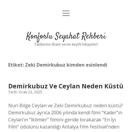
menüyü
Anasayfa
aç
Gizlilik Politikası
Konforlu Seyahat Rehberi
Yasal Uyarı
Tatillerine ilham veren keyifli hikayeler!
Hakkımızda
Etiket:
Zeki Demirkubuz kimden esinlendi
Demirkubuz Ve Ceylan Neden Küstü
Tarih: Ocak 23, 2025
Nuri Bilge Ceylan ve Zeki Demirkubuz neden küstü?
Demirkubuz ayrıca 2006 yılında kendi filmi “Kader”in
Ceylan’ın “İklimler” filmini geride bırakarak “En İyi
Film” ödülünü kazandığı Antalya Film Festivali’nden