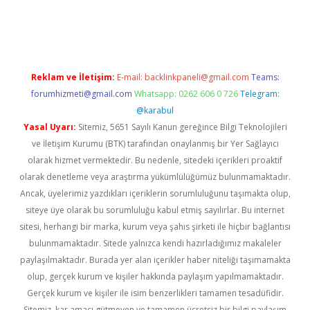
i giriş
Reklam ve İletişim:
E-mail:
backlinkpaneli@gmail.com
Teams:
forumhizmeti@gmail.com
Whatsapp: 0262 606 0 726
Telegram:
@karabul
Yasal Uyarı:
Sitemiz, 5651 Sayılı Kanun gereğince Bilgi Teknolojileri
ve İletişim Kurumu (BTK) tarafından onaylanmış bir Yer Sağlayıcı
olarak hizmet vermektedir. Bu nedenle, sitedeki içerikleri proaktif
olarak denetleme veya araştırma yükümlülüğümüz bulunmamaktadır.
Ancak, üyelerimiz yazdıkları içeriklerin sorumluluğunu taşımakta olup,
siteye üye olarak bu sorumluluğu kabul etmiş sayılırlar. Bu internet
sitesi, herhangi bir marka, kurum veya şahıs şirketi ile hiçbir bağlantısı
bulunmamaktadır. Sitede yalnızca kendi hazırladığımız makaleler
paylaşılmaktadır. Burada yer alan içerikler haber niteliği taşımamakta
olup, gerçek kurum ve kişiler hakkında paylaşım yapılmamaktadır.
Gerçek kurum ve kişiler ile isim benzerlikleri tamamen tesadüfidir.
Sitemiz, kar amacı gütmeyen ve tamamen ücretsiz bir bilgi paylaşım