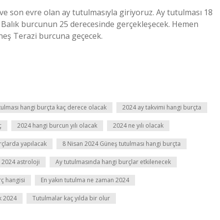
ve son evre olan ay tutulmasıyla giriyoruz. Ay tutulması 18
e Balık burcunun 25 derecesinde gerçekleşecek. Hemen
üneş Terazi burcuna geçecek.
tulması hangi burçta kaç derece olacak
2024 ay takvimi hangi burçta
ç
2024 hangi burcun yılı olacak
2024 ne yılı olacak
rçlarda yapılacak
8 Nisan 2024 Güneş tutulması hangi burçta
 2024 astroloji
Ay tutulmasında hangi burçlar etkilenecek
ç hangisi
En yakın tutulma ne zaman 2024
k 2024
Tutulmalar kaç yılda bir olur