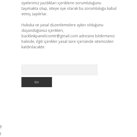
üyelerimiz yazdıkları içeriklerin sorumluluğunu
taşımakta olup, siteye üye olarak bu sorumluluğu kabul
etmiş sayılırlar.
Hukuka ve yasal düzenlemelere aykırı olduğunu
düşündüğünüz içerikleri,
backlinkpanelicomtr@gmail.com
adresine bildirmeniz
halinde, ilgili içerikler yasal süre içerisinde sitemizden
kaldırılacaktır.
Arama
e
r