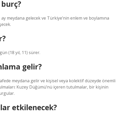
 burç?
i ay meydana gelecek ve Türkiye’nin enlem ve boylamına
şecek.
r?
n (18 yıl, 11) sürer.
nlama gelir?
afede meydana gelir ve kişisel veya kolektif düzeyde önemli
ulmaları: Kuzey Düğümü’nü içeren tutulmalar, bir kişinin
urgular.
lar etkilenecek?