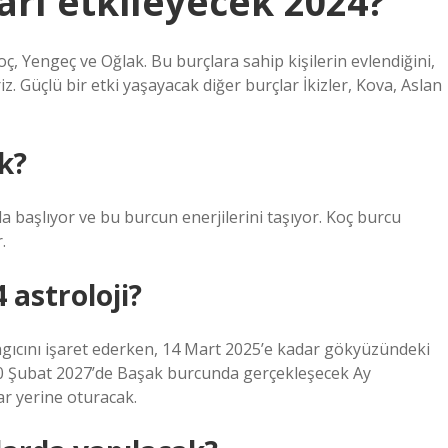
arı etkileyecek 2024?
, Yengeç ve Oğlak. Bu burçlara sahip kişilerin evlendiğini,
liriz. Güçlü bir etki yaşayacak diğer burçlar İkizler, Kova, Aslan
k?
da başlıyor ve bu burcun enerjilerini taşıyor. Koç burcu
.
astroloji?
ngıcını işaret ederken, 14 Mart 2025’e kadar gökyüzündeki
20 Şubat 2027’de Başak burcunda gerçekleşecek Ay
r yerine oturacak.