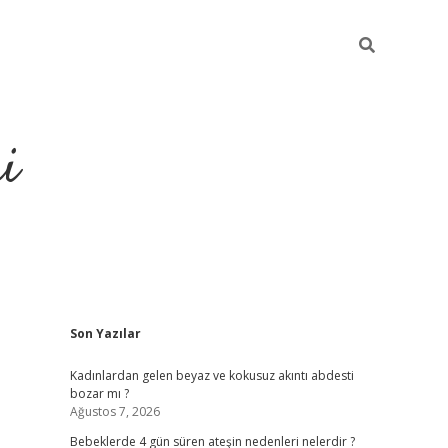
i
Sidebar
Son Yazılar
elexbet
ilbet mobil giriş
betexper y
Kadınlardan gelen beyaz ve kokusuz akıntı abdesti
bozar mı ?
Ağustos 7, 2026
Bebeklerde 4 gün süren ateşin nedenleri nelerdir ?