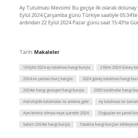
Ay Tutulması Mevsimi: Bu geçişe ilk olarak dolunay 
Eylül 2024 Çarşamba günü Türkiye saatiyle 05:34’t
ardından 22 Eylül 2024 Pazar günü saat 15:43’te G
Tarih:
Makaleler
18 Eylül 2024 ay tutulması hangi burçta
2 Ekim 2024 Güneş tu
2024 en şanssız burç hangisi
2024 güneş tutulması hangi bur
2024te hangi gezegen hangi burçta
2025 tutulmalar hangi bu
Astrolojide tutulmalar ne anlama gelir
Ay tutulması ne zaman
Ayın kırmızı olması neye işarettir 2024
Doğuştan en şanslı bur
Satürn 2024te hangi burçta
Tutulma hangi burçları etkileyece