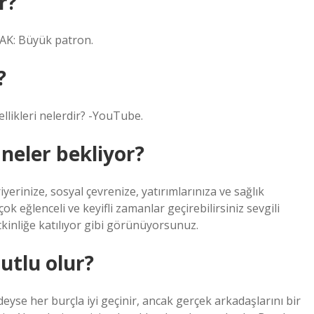
r?
LAK: Büyük patron.
?
ellikleri nelerdir? -YouTube.
neler bekliyor?
erinize, sosyal çevrenize, yatırımlarınıza ve sağlık
 çok eğlenceli ve keyifli zamanlar geçirebilirsiniz sevgili
tkinliğe katılıyor gibi görünüyorsunuz.
utlu olur?
deyse her burçla iyi geçinir, ancak gerçek arkadaşlarını bir