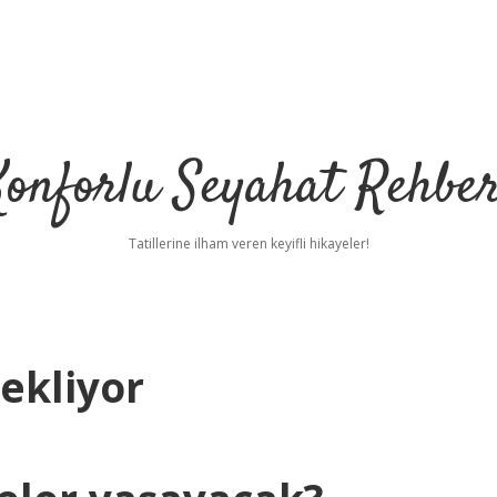
Konforlu Seyahat Rehber
Tatillerine ilham veren keyifli hikayeler!
ekliyor