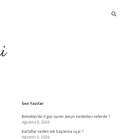
i
Sidebar
Son Yazılar
elexbet
ilbet mobil giriş
betexper
Bebeklerde 4 gün süren ateşin nedenleri nelerdir ?
Ağustos 6, 2026
Kartallar neden tek başlarına uçar ?
Ağustos 5, 2026