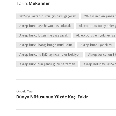
Tarih:
Makaleler
2024 yılı akrep burcu için nasıl geçecek
2024 yılının en şanslı
Akrep burcu aşk hayatı nasıl olacak
Akrep burcu bu ay neler
Akrep burcu bugün ne yaşayacak
Akrep burcu en çok neyi sa
Akrep burcu hangi burçla mutlu olur
Akrep burcu şanslı mı
Akrep burcunu Eylül ayında neler bekliyor
Akrep burcunun 3 t
Akrep burcunun şanslı günü ne zaman
Akrep dolunayı 2024 n
Önceki Yazı
Dünya Nüfusunun Yüzde Kaçı Fakir