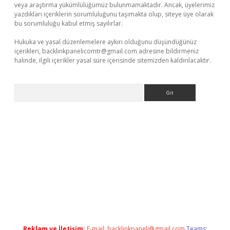
veya araştırma yükümlülüğümüz bulunmamaktadır. Ancak, üyelerimiz
yazdıkları içeriklerin sorumluluğunu taşımakta olup, siteye üye olarak
bu sorumluluğu kabul etmiş sayılırlar.
Hukuka ve yasal düzenlemelere aykırı olduğunu düşündüğünüz
içerikleri,
backlinkpanelicomtr@gmail.com
adresine bildirmeniz
halinde, ilgili içerikler yasal süre içerisinde sitemizden kaldırılacaktır.
Arama
l giriş
betexper yeni giriş
Reklam ve İletişim:
E-mail:
backlinkpaneli@gmail.com
Teams: