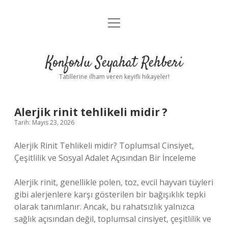
menüyü
Anasayfa
aç
Gizlilik Politikası
Konforlu Seyahat Rehberi
Yasal Uyarı
Tatillerine ilham veren keyifli hikayeler!
Hakkımızda
Alerjik rinit tehlikeli midir ?
Tarih: Mayıs 23, 2026
Alerjik Rinit Tehlikeli midir? Toplumsal Cinsiyet,
Çeşitlilik ve Sosyal Adalet Açısından Bir İnceleme
Alerjik rinit, genellikle polen, toz, evcil hayvan tüyleri
gibi alerjenlere karşı gösterilen bir bağışıklık tepki
olarak tanımlanır. Ancak, bu rahatsızlık yalnızca
sağlık açısından değil, toplumsal cinsiyet, çeşitlilik ve