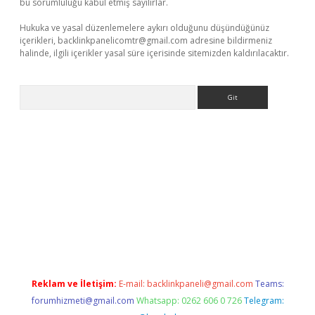
bu sorumluluğu kabul etmiş sayılırlar.
Hukuka ve yasal düzenlemelere aykırı olduğunu düşündüğünüz
içerikleri,
backlinkpanelicomtr@gmail.com
adresine bildirmeniz
halinde, ilgili içerikler yasal süre içerisinde sitemizden kaldırılacaktır.
Arama
iriş
betexper yeni giriş
Reklam ve İletişim:
E-mail:
backlinkpaneli@gmail.com
Teams:
forumhizmeti@gmail.com
Whatsapp: 0262 606 0 726
Telegram: