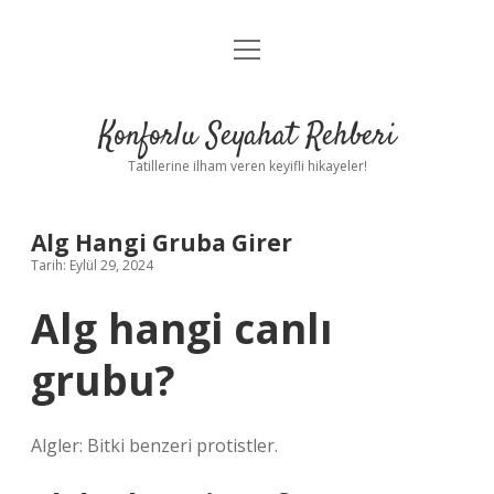
menüyü
Anasayfa
aç
Gizlilik Politikası
Konforlu Seyahat Rehberi
Yasal Uyarı
Tatillerine ilham veren keyifli hikayeler!
Hakkımızda
Alg Hangi Gruba Girer
Tarih: Eylül 29, 2024
Alg hangi canlı
grubu?
Algler: Bitki benzeri protistler.