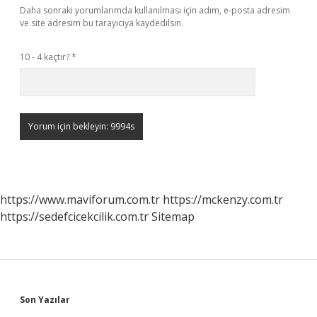
Daha sonraki yorumlarımda kullanılması için adım, e-posta adresim
ve site adresim bu tarayıcıya kaydedilsin.
10 - 4 kaçtır?
*
https://www.maviforum.com.tr
https://mckenzy.com.tr
https://sedefcicekcilik.com.tr
Sitemap
Sidebar
Son Yazılar