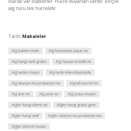
olarak var olabilirler. Hücre duvarları vardır. Birçok
alg türü tek hücrelidir.
Tarih:
Makaleler
Alg bakteri midir
Alg fotosentez yapar mı
Alg hangi canlı grubu
Alg hayvan mı bitki mi
Alg neden oluşur
Alg nedir mikrobiyolojide
Alg ökaryot mu prokaryot mu
Alg tek hücreli mi
Alg ürer mi
Alg yenir mi
Alg yosun mudur
Algler hangi aleme ait
Algler hangi gruba girer
Algler hangi sınıf
Algler ökaryot mu prokaryot mu
Algler ototrof mudur