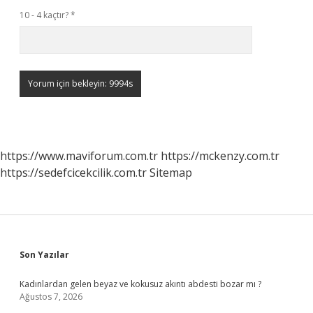
10 - 4 kaçtır?
*
https://www.maviforum.com.tr
https://mckenzy.com.tr
https://sedefcicekcilik.com.tr
Sitemap
Sidebar
Son Yazılar
Kadınlardan gelen beyaz ve kokusuz akıntı abdesti bozar mı ?
Ağustos 7, 2026