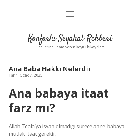
menüyü
Anasayfa
aç
Gizlilik Politikası
Konforlu Seyahat Rehberi
Yasal Uyarı
Tatillerine ilham veren keyifli hikayeler!
Hakkımızda
Ana Baba Hakkı Nelerdir
Tarih: Ocak 7, 2025
Ana babaya itaat
farz mı?
Allah Teala’ya isyan olmadığı sürece anne-babaya
mutlak itaat gerekir.