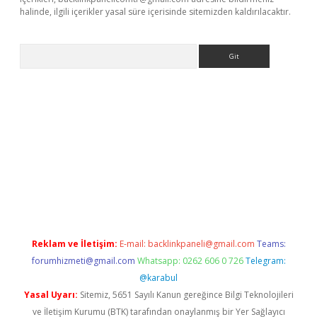
halinde, ilgili içerikler yasal süre içerisinde sitemizden kaldırılacaktır.
Arama
per yeni giriş
Reklam ve İletişim:
E-mail:
backlinkpaneli@gmail.com
Teams:
forumhizmeti@gmail.com
Whatsapp: 0262 606 0 726
Telegram:
@karabul
Yasal Uyarı:
Sitemiz, 5651 Sayılı Kanun gereğince Bilgi Teknolojileri
ve İletişim Kurumu (BTK) tarafından onaylanmış bir Yer Sağlayıcı