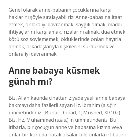
Genel olarak anne-babanın çocuklarına karşı
haklarını şöyle sıralayabiliriz: Anne-babasına itaat
etmek, onlara iyi davranmak, saygılı olmak, maddi
ihtiyaçlarını karşılamak, rızalarını almak, dua etmek,
kötü söz söylememek, öldüklerinde onları hayırla
anmak, arkadaşlarıyla ilişkilerini sürdürmek ve
onlara iyi davranmak.
Anne babaya küsmek
günah mı?
Biz, Allah katında cihattan ziyade yaşlı anne babaya
bakmayı daha faziletli sayan Hz. İbrahim (a.s.)’in
ümmetindeniz. (Buhari, Cihad, 1; Müsned, XI/102)
Biz, Hz. Muhammed (s.a.s.)’in ümmetindeniz. Bu
itibarla, bir çocuğun anne ve babasına kızma veya
onlar bir konuda hatalı olsalar bile onlarla irtibatını