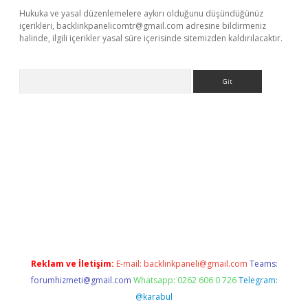
Hukuka ve yasal düzenlemelere aykırı olduğunu düşündüğünüz
içerikleri,
backlinkpanelicomtr@gmail.com
adresine bildirmeniz
halinde, ilgili içerikler yasal süre içerisinde sitemizden kaldırılacaktır.
Arama
exper yeni giriş
Reklam ve İletişim:
E-mail:
backlinkpaneli@gmail.com
Teams:
forumhizmeti@gmail.com
Whatsapp: 0262 606 0 726
Telegram:
@karabul