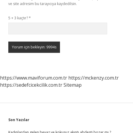
ve site adresim bu tarayıcıya kaydedilsin.
5 + 3 kaçtır?
*
https://www.maviforum.com.tr
https://mckenzy.com.tr
https://sedefcicekcilik.com.tr
Sitemap
Sidebar
Son Yazılar
Kadınlardan gelen beyaz ve kokusuz akıntı abdesti bozar mı ?