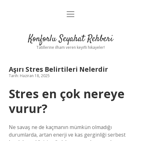
menüyü
Anasayfa
aç
Gizlilik Politikası
Konforlu Seyahat Rehberi
Yasal Uyarı
Tatillerine ilham veren keyifli hikayeler!
Hakkımızda
Aşırı Stres Belirtileri Nelerdir
Tarih: Haziran 18, 2025
Stres en çok nereye
vurur?
Ne savaş ne de kaçmanın mümkün olmadığı
durumlarda, artan enerji ve kas gerginliği serbest