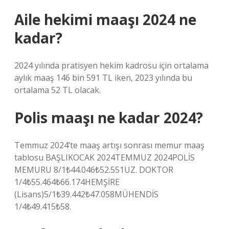
Aile hekimi maaşı 2024 ne
kadar?
2024 yılında pratisyen hekim kadrosu için ortalama
aylık maaş 146 bin 591 TL iken, 2023 yılında bu
ortalama 52 TL olacak.
Polis maaşı ne kadar 2024?
Temmuz 2024’te maaş artışı sonrası memur maaş
tablosu BAŞLIKOCAK 2024TEMMUZ 2024POLİS
MEMURU 8/1₺44.046₺52.551UZ. DOKTOR
1/4₺55.464₺66.174HEMŞİRE
(Lisans)5/1₺39.442₺47.058MÜHENDİS
1/4₺49.415₺58.