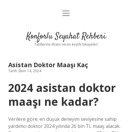
menüyü
Anasayfa
aç
Gizlilik Politikası
Konforlu Seyahat Rehberi
Yasal Uyarı
Tatillerine ilham veren keyifli hikayeler!
Hakkımızda
Asistan Doktor Maaşı Kaç
Tarih: Ekim 14, 2024
2024 asistan doktor
maaşı ne kadar?
Verilere göre; en düşük deneyim seviyesine sahip
yardımcı doktor 2024 yılında 26 bin TL maaş alacak.