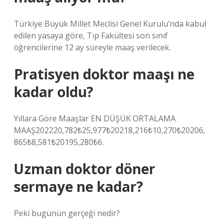
Türkiye Büyük Millet Meclisi Genel Kurulu’nda kabul
edilen yasaya göre, Tıp Fakültesi son sınıf
öğrencilerine 12 ay süreyle maaş verilecek.
Pratisyen doktor maaşı ne
kadar oldu?
Yıllara Göre Maaşlar EN DÜŞÜK ORTALAMA
MAAŞ202220,782₺25,977₺20218,216₺10,270₺20206,
865₺8,581₺20195,280₺6.
Uzman doktor döner
sermaye ne kadar?
Peki bugünün gerçeği nedir?