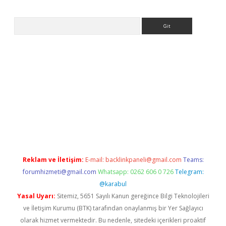
Arama
iriş
betexper yeni giriş
Reklam ve İletişim:
E-mail:
backlinkpaneli@gmail.com
Teams:
forumhizmeti@gmail.com
Whatsapp: 0262 606 0 726
Telegram:
@karabul
Yasal Uyarı:
Sitemiz, 5651 Sayılı Kanun gereğince Bilgi Teknolojileri
ve İletişim Kurumu (BTK) tarafından onaylanmış bir Yer Sağlayıcı
olarak hizmet vermektedir. Bu nedenle, sitedeki içerikleri proaktif