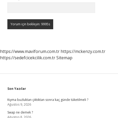
https://www.maviforum.com.tr
https://mckenzy.com.tr
https://sedefcicekcilik.com.tr
Sitemap
Sidebar
Son Yazılar
Kıyma buzluktan çıktıktan sonra kaç günde tüketilmeli ?
Ağustos 9, 2026
Swap ne demek ?
Ağustos 8, 2026