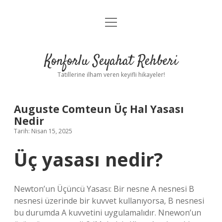
menüyü
Anasayfa
aç
Gizlilik Politikası
Konforlu Seyahat Rehberi
Yasal Uyarı
Tatillerine ilham veren keyifli hikayeler!
Hakkımızda
Auguste Comteun Üç Hal Yasası
Nedir
Tarih: Nisan 15, 2025
Üç yasası nedir?
Newton’un Üçüncü Yasası: Bir nesne A nesnesi B
nesnesi üzerinde bir kuvvet kullanıyorsa, B nesnesi
bu durumda A kuvvetini uygulamalıdır. Nnewon’un