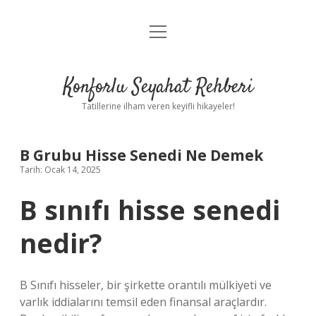
menüyü
Anasayfa
aç
Gizlilik Politikası
Konforlu Seyahat Rehberi
Yasal Uyarı
Tatillerine ilham veren keyifli hikayeler!
Hakkımızda
B Grubu Hisse Senedi Ne Demek
Tarih: Ocak 14, 2025
B sınıfı hisse senedi
nedir?
B Sınıfı hisseler, bir şirkette orantılı mülkiyeti ve
varlık iddialarını temsil eden finansal araçlardır.