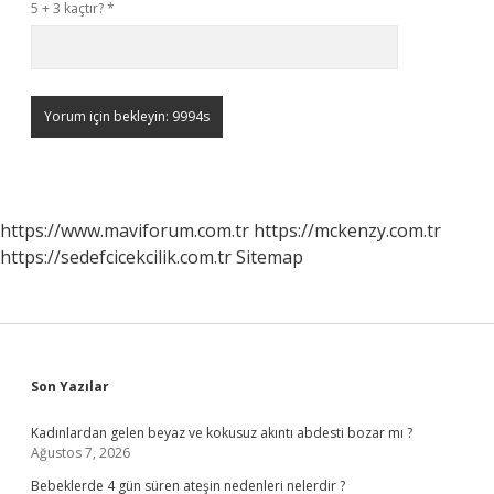
5 + 3 kaçtır?
*
https://www.maviforum.com.tr
https://mckenzy.com.tr
https://sedefcicekcilik.com.tr
Sitemap
Sidebar
Son Yazılar
Kadınlardan gelen beyaz ve kokusuz akıntı abdesti bozar mı ?
Ağustos 7, 2026
Bebeklerde 4 gün süren ateşin nedenleri nelerdir ?