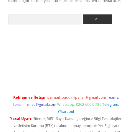
halinde, ilgili içerikler yasal süre içerisinde sitemizden kaldırılacaktır.
Arama
per yeni giriş
Reklam ve İletişim:
E-mail:
backlinkpaneli@gmail.com
Teams:
forumhizmeti@gmail.com
Whatsapp: 0262 606 0 726
Telegram:
@karabul
Yasal Uyarı:
Sitemiz, 5651 Sayılı Kanun gereğince Bilgi Teknolojileri
ve İletişim Kurumu (BTK) tarafından onaylanmış bir Yer Sağlayıcı